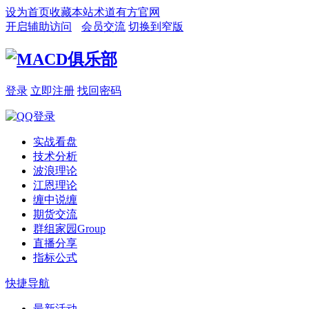
设为首页
收藏本站
术道有方官网
开启辅助访问
会员交流
切换到窄版
登录
立即注册
找回密码
实战看盘
技术分析
波浪理论
江恩理论
缠中说缠
期货交流
群组家园
Group
直播分享
指标公式
快捷导航
最新活动