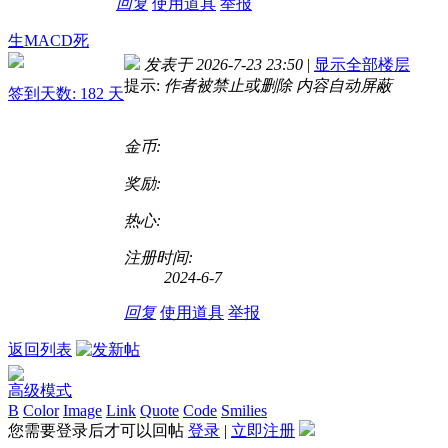
回复
使用道具
举报
生MACD死
发表于 2026-7-23 23:50
|
显示全部楼层
提示:
作者被禁止或删除 内容自动屏蔽
签到天数: 182 天
金币:
奖励:
热心:
注册时间:
2024-6-7
回复
使用道具
举报
返回列表
高级模式
B
Color
Image
Link
Quote
Code
Smilies
您需要登录后才可以回帖
登录
|
立即注册