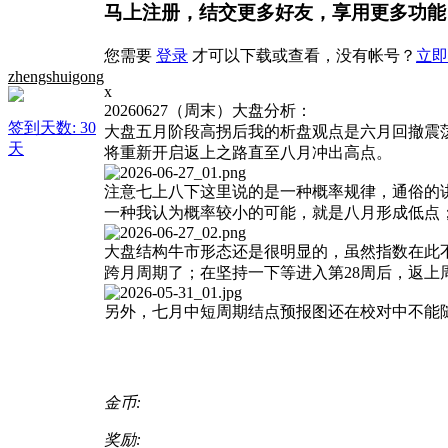
马上注册，结交更多好友，享用更多功能
您需要
登录
才可以下载或查看，没有帐号？
立即
zhengshuigong
x
20260627（周末）大盘分析：
签到天数: 30
大盘五月阶段高拐后我的析盘观点是六月回撤震
天
将重新开启返上之路直至八月冲出高点。
注意七上八下这里说的是一种概率规律，通俗的
一种我认为概率较小的可能，就是八月形成低点
大盘结构牛市形态还是很明显的，虽然指数在此不
跨月周期了；在坚持一下等进入第28周后，返
另外，七月中短周期结点预报图还在校对中不能
金币:
奖励: