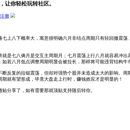
，让你轻松玩转社区。
注册
荡七上八下概率大，寓意很明确六月非结点周期只有轻回撤震荡
讲就是七八俩月是交互主周期月；七月震荡上行八月就容易冲出
；如若八月低点调整周期明显会被拉长，那样将可能违背结构牛
断反复的拉锯震荡，但却对强势个股并未造成太大的影响。周期上
上周期就有望形成，毕竟大盘走上行时，赚钱效应才是明显的！
随贴分享了，如有需要那就顶贴支持随后转你。