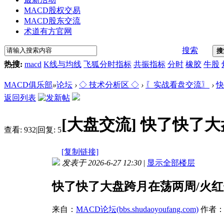
MACD股权交易
MACD股东交流
术道有方官网
搜索
搜
热搜:
macd
K线与均线
飞狐分时指标
共振指标
分时
橡胶
牛股
MACD俱乐部
»
论坛
›
◇ 技术分析区 ◇
›
〖实战看盘交流〗
›
快
返回列表
[大盘交流]
快了快了大
查看:
932
|
回复:
5
[复制链接]
发表于 2026-6-27 12:30
|
显示全部楼层
快了快了大盘跨月在荡两周/火
来自：
MACD论坛(bbs.shudaoyoufang.com)
作者