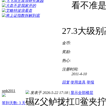
看不准是
27.3大
金币:
奖励:
热心:
注册时间:
2011-4-10
回复
使用道具
举报
smh2011
发表于 2026-5-22 17:18
|
显示全部楼层
礘Z父鲈拢扛鲎夹
签到天数: 3 天