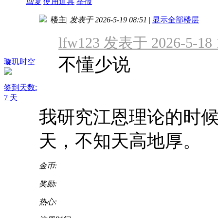
回复
使用道具
举报
楼主
|
发表于 2026-5-19 08:51
|
显示全部楼层
lfw123 发表于 2026-5-18 
不懂少说
璇玑时空
签到天数:
7 天
我研究江恩理论的时
天，不知天高地厚。
金币:
奖励:
热心: