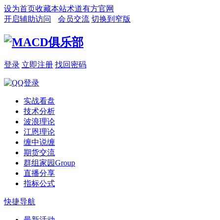
设为首页
收藏本站
术道有方官网
开启辅助访问
会员交流
切换到窄版
登录
立即注册
找回密码
实战看盘
技术分析
波浪理论
江恩理论
缠中说缠
期货交流
群组家园
Group
直播分享
指标公式
快捷导航
最新活动