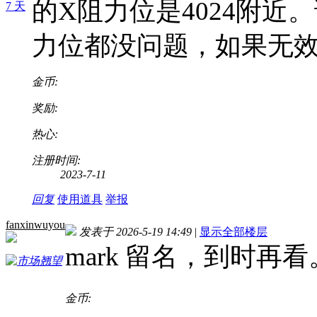
的X阻力位是4024附
7 天
力位都没问题，如果无
金币:
奖励:
热心:
注册时间:
2023-7-11
回复
使用道具
举报
fanxinwuyou
发表于 2026-5-19 14:49
|
显示全部楼层
mark 留名，到时再看
金币: