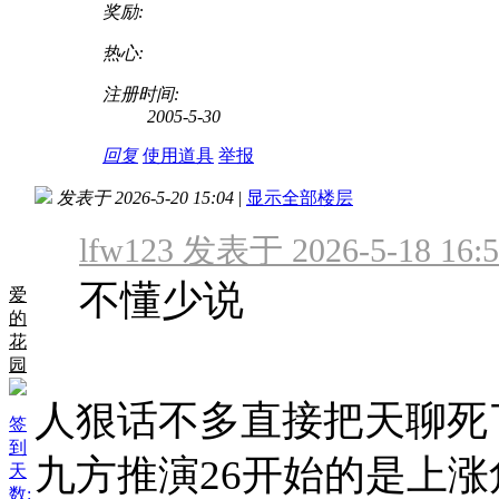
奖励:
热心:
注册时间:
2005-5-30
回复
使用道具
举报
发表于 2026-5-20 15:04
|
显示全部楼层
lfw123 发表于 2026-5-18 16:5
不懂少说
爱
的
花
园
人狠话不多直接把天聊死
签
到
九方推演26开始的是上涨
天
数: