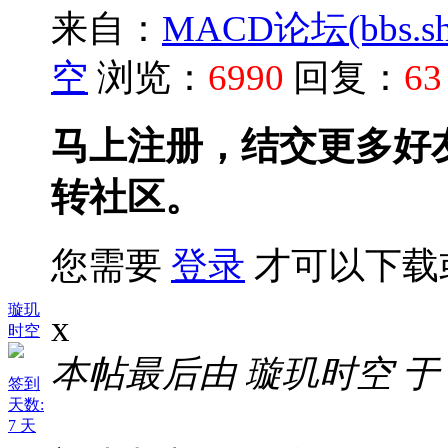
来自：
MACD论坛(bbs.shu
空
浏览：
6990
回复：
63
马上注册，结交更多好
转社区。
您需要
登录
才可以下载
璇玑
x
时空
本帖最后由 璇玑时空 于 202
签到
天数:
7 天