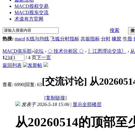
MACD股权交易
MACD股东交流
术道有方官网
搜索
搜
热搜:
macd
K线与均线
飞狐分时指标
共振指标
分时
橡胶
牛股
MACD俱乐部
»
论坛
›
◇ 技术分析区 ◇
›
〖江恩理论交流〗
›
从
1
2
3
4
/ 4 页
下一页
返回列表
[交流讨论]
从20260
查看:
6990
|
回复:
63
[复制链接]
发表于 2026-5-18 15:06
|
显示全部楼层
从20260514的顶部