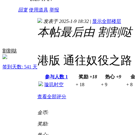
回复
使用道具
举报
发表于 2025-1-9 18:32
|
显示全部楼层
本帖最后由 割割哒 于 2
割割哒
港版 通往奴役之路
签到天数: 541 天
参与人数
1
奖励
+18
热心
+9
璇玑时空
+ 18
+ 9
+ 8
查看全部评分
金币:
奖励:
热心: