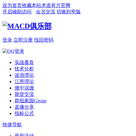
设为首页
收藏本站
术道有方官网
开启辅助访问
会员交流
切换到窄版
登录
立即注册
找回密码
实战看盘
技术分析
波浪理论
江恩理论
缠中说缠
期货交流
群组家园
Group
直播分享
指标公式
快捷导航
最新活动