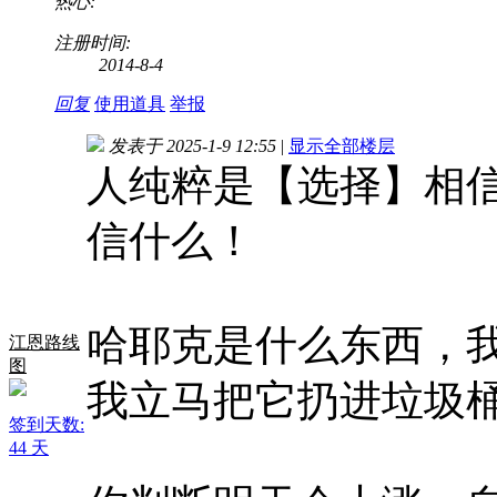
热心:
注册时间:
2014-8-4
回复
使用道具
举报
发表于 2025-1-9 12:55
|
显示全部楼层
人纯粹是【选择】相
信什么！
哈耶克是什么东西，
江恩路线
图
我立马把它扔进垃圾
签到天数:
44 天