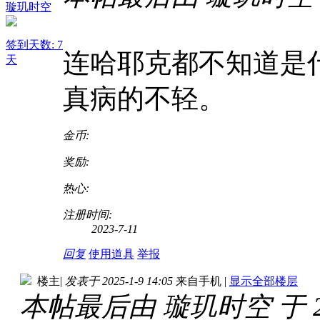
璇玑时空
签到天数: 7
连哈耶克都不知道是
天
真病的不轻。
金币:
奖励:
热心:
注册时间:
2023-7-11
回复
使用道具
举报
楼主
|
发表于 2025-1-9 14:05
来自手机
|
显示全部楼层
本帖最后由 璇玑时空 于 2025