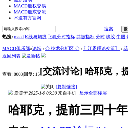
MACD股权交易
MACD股东交流
术道有方官网
搜索
搜
热搜:
macd
K线与均线
飞狐分时指标
共振指标
分时
橡胶
牛股
MACD俱乐部
»
论坛
›
◇ 技术分析区 ◇
›
〖江恩理论交流〗
›
花
返回列表
[交流讨论]
哈耶克，
查看:
8003
|
回复:
15
[复制链接]
发表于 2025-1-9 06:30
来自手机
|
显示全部楼层
哈耶克，提前三四十年