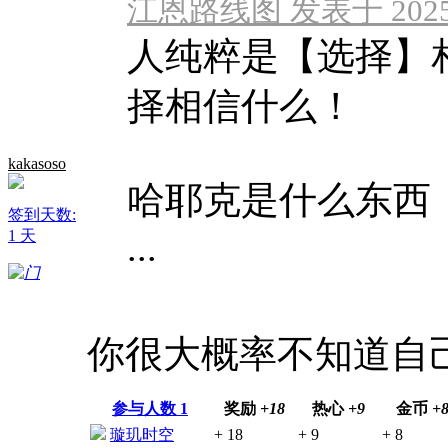
江恩路线图 发表于 2025-1
人纯粹是【选择】
择相信什么！
kakasoso
哈耶克是什么东西
签到天数:
1 天
...
你很大概率不知道自
参与人数
1
奖励
+18
热心
+9
金币
+
璇玑时空
+ 18
+ 9
+ 8