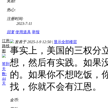
奖励:
热心:
注册时间:
2023-7-11
回复
使用道具
举报
江恩
发表于 2025-1-9 12:50
|
显示全部楼层
路线
事实上，美国的三权分
图
想，然后有实践。如果
签到
天
的。如果你不想吃饭，
数:
44
天
找，你就不会有江恩。
金币: