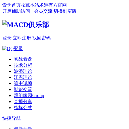
设为首页
收藏本站
术道有方官网
开启辅助访问
会员交流
切换到窄版
登录
立即注册
找回密码
实战看盘
技术分析
波浪理论
江恩理论
缠中说缠
期货交流
群组家园
Group
直播分享
指标公式
快捷导航
最新活动