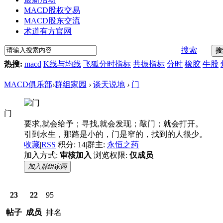
MACD股权交易
MACD股东交流
术道有方官网
搜索
搜
热搜:
macd
K线与均线
飞狐分时指标
共振指标
分时
橡胶
牛股
MACD俱乐部
›
群组家园
›
谈天说地
›
门
门
要求,就会给予；寻找,就会发现；敲门；就会打开。
引到永生，那路是小的，门是窄的，找到的人很少。
收藏
|
RSS
积分: 14
|
群主:
永恒之药
加入方式:
审核加入
浏览权限:
仅成员
加入群组家园
23
22
95
帖子
成员
排名