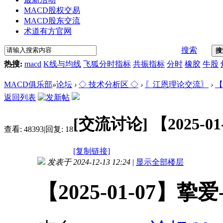
MACD股权交易
MACD股东交流
术道有方官网
搜索
搜
热搜:
macd
K线与均线
飞狐分时指标
共振指标
分时
橡胶
牛股
MACD俱乐部
»
论坛
›
◇ 技术分析区 ◇
›
〖江恩理论交流〗
›
【
返回列表
[交流讨论]
【2025-
查看:
48393
|
回复:
18
[复制链接]
发表于 2024-12-13 12:24
|
显示全部楼层
【2025-01-07】