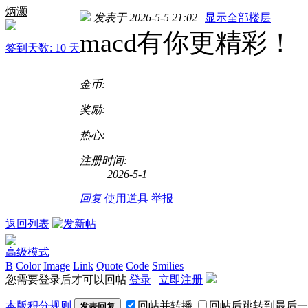
炳灏
发表于 2026-5-5 21:02
|
显示全部楼层
macd有你更精彩！
签到天数: 10 天
金币:
奖励:
热心:
注册时间:
2026-5-1
回复
使用道具
举报
返回列表
高级模式
B
Color
Image
Link
Quote
Code
Smilies
您需要登录后才可以回帖
登录
|
立即注册
本版积分规则
回帖并转播
回帖后跳转到最后一
发表回复