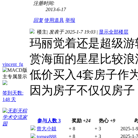
注册时间:
2013-6-17
回复
使用道具
举报
楼主
|
发表于 2025-1-7 19:03
|
显示全部楼层
玛丽觉着还是超级游
赏海面的星星比较浪
vincent_fg
低价买入4套房子作
因为房子不仅仅房子
签到天数:
148 天
参与人数
3
奖励
+24
热心
+9
曾大小姐
+ 8
+ 3
2025-1-9
+ 8
+ 3
2025-1-7
tomgg888