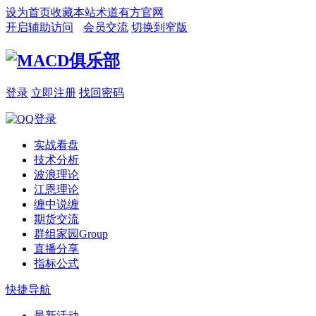
设为首页
收藏本站
术道有方官网
开启辅助访问
会员交流
切换到窄版
登录
立即注册
找回密码
实战看盘
技术分析
波浪理论
江恩理论
缠中说缠
期货交流
群组家园
Group
直播分享
指标公式
快捷导航
最新活动