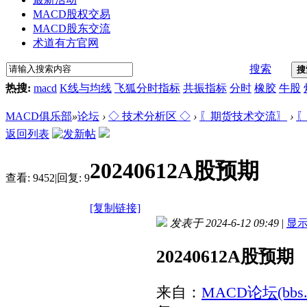
MACD股权交易
MACD股东交流
术道有方官网
搜索
搜
热搜:
macd
K线与均线
飞狐分时指标
共振指标
分时
橡胶
牛股
MACD俱乐部
»
论坛
›
◇ 技术分析区 ◇
›
〖期货技术交流〗
›
〖
返回列表
20240612A股预期
查看:
9452
|
回复:
9
[复制链接]
发表于 2024-6-12 09:49
|
显
20240612A股预期
来自：
MACD论坛(bbs.sh