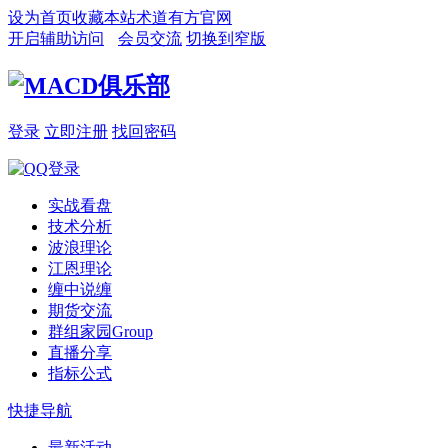
设为首页
收藏本站
术道有方官网
开启辅助访问
会员交流
切换到窄版
登录
立即注册
找回密码
实战看盘
技术分析
波浪理论
江恩理论
缠中说缠
期货交流
群组家园
Group
直播分享
指标公式
快捷导航
最新活动