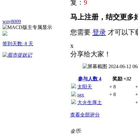
复：
9
马上注册，结交更多
wqy8009
您需要
登录
才可以下
签到天数: 8 天
x
分享给大家！
参与人数
4
奖励
+32
太阳天
+ 8
+
+ 8
+
sgx
大火生厚土
+
查看全部评分
金币: