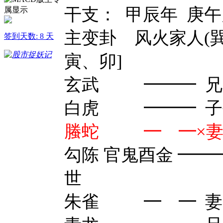
干支： 甲辰年 庚午
主变卦 风火家人(巽宫
签到天数: 8 天
寅、卯]
玄武 ━━━ 兄
白虎 ━━━ 子
螣蛇 ━ ━×妻
勾陈 官鬼酉金 ━
世
朱雀 ━ ━ 妻