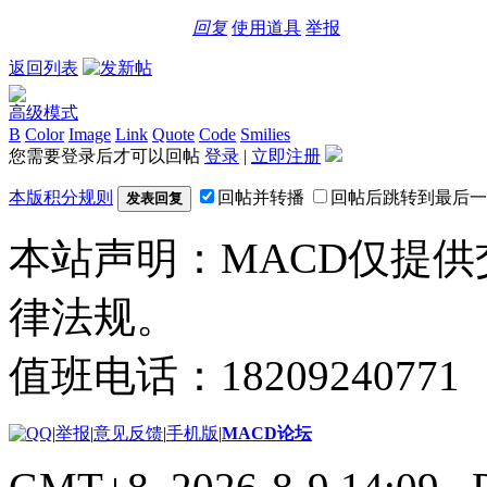
回复
使用道具
举报
返回列表
高级模式
B
Color
Image
Link
Quote
Code
Smilies
您需要登录后才可以回帖
登录
|
立即注册
本版积分规则
回帖并转播
回帖后跳转到最后一
发表回复
本站声明：MACD仅提
律法规。
值班电话：18209240771
|
举报
|
意见反馈
|
手机版
|
MACD论坛