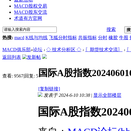
MACD股权交易
MACD股东交流
术道有方官网
搜索
搜
热搜:
macd
K线与均线
飞狐分时指标
共振指标
分时
橡胶
牛股
MACD俱乐部
»
论坛
›
◇ 技术分析区 ◇
›
〖期货技术交流〗
›
〖
返回列表
国际A股指数2024060
查看:
9567
|
回复:
5
[复制链接]
发表于 2024-6-10 10:38
|
显示全部楼层
国际A股指数20240