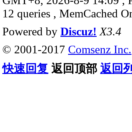
GMT+8, 2026-8-9 14:09
, 
12 queries , MemCached O
Powered by
Discuz!
X3.4
© 2001-2017
Comsenz Inc.
快速回复
返回顶部
返回