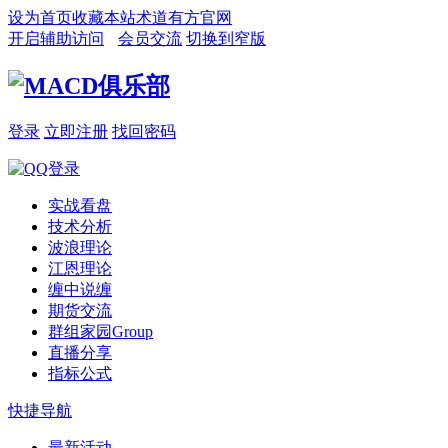
设为首页
收藏本站
术道有方官网
开启辅助访问
会员交流
切换到窄版
登录
立即注册
找回密码
实战看盘
技术分析
波浪理论
江恩理论
缠中说缠
期货交流
群组家园
Group
直播分享
指标公式
快捷导航
最新活动