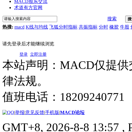
MACD股东交流
术道有方官网
搜索
搜
热搜:
macd
K线与均线
飞狐分时指标
共振指标
分时
橡胶
牛股
请先登录后才能继续浏览
登录
立即注册
本站声明：MACD仅提
律法规。
值班电话：18209240771
|
举报
|
意见反馈
|
手机版
|
MACD论坛
GMT+8, 2026-8-8 13:57
, 