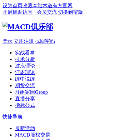
设为首页
收藏本站
术道有方官网
开启辅助访问
会员交流
切换到窄版
登录
立即注册
找回密码
实战看盘
技术分析
波浪理论
江恩理论
缠中说缠
期货交流
群组家园
Group
直播分享
指标公式
快捷导航
最新活动
MACD股权交易