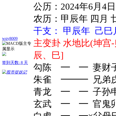
公历：2024年6月4
农历：甲辰年 四月 
干支： 甲辰年 己巳
wqy8009
主变卦 水地比(坤宫-
辰、巳]
签到天数: 8 天
勾陈 ━ ━ 妻财子
朱雀 ━━━ 兄弟
青龙 ━ ━ 子孙
玄武 ━ ━ 官鬼卯