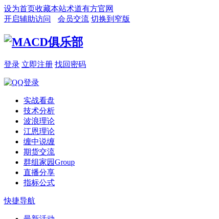
设为首页
收藏本站
术道有方官网
开启辅助访问
会员交流
切换到窄版
登录
立即注册
找回密码
实战看盘
技术分析
波浪理论
江恩理论
缠中说缠
期货交流
群组家园
Group
直播分享
指标公式
快捷导航
最新活动