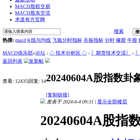
MACD股权交易
MACD股东交流
术道有方官网
搜索
搜
热搜:
macd
K线与均线
飞狐分时指标
共振指标
分时
橡胶
牛股
MACD俱乐部
»
论坛
›
◇ 技术分析区 ◇
›
〖期货技术交流〗
›
〖
返回列表
20240604A股指数
查看:
12435
|
回复:
14
[复制链接]
发表于 2024-6-4 09:31
|
显示全部楼层
20240604A股