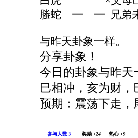
白虎 ━ ━×父母
螣蛇 ━ ━ 兄弟
与昨天卦象一样。
分享卦象！
今日的卦象与昨天
巳相冲，亥为财，
预期：震荡下走，
参与人数
3
奖励
+24
热心
+9