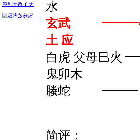
水
签到天数: 8 天
玄武 ━━━○
土 应
白虎 父母巳火 ━
鬼卯木
螣蛇 ━━━ 
简评：