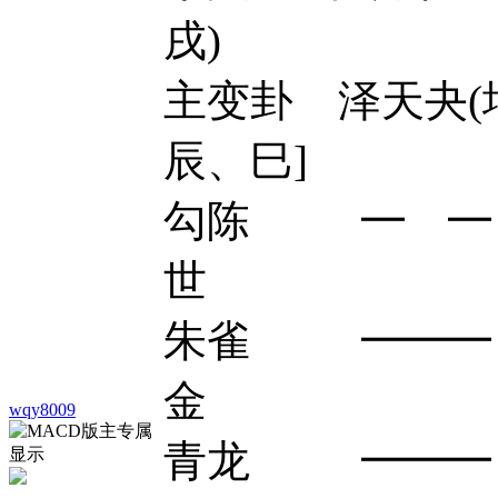
戌)
主变卦 泽天夬(坤
辰、巳]
勾陈 ━ ━ 
世
朱雀 ━━━ 
金
wqy8009
青龙 ━━━ 