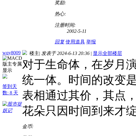
奖励:
热心:
注册时间:
2002-5-11
回复
使用道具
举报
wqy8009
楼主
|
发表于 2024-6-13 20:36
|
显示全部楼层
对于生命体，在岁月
统一体。时间的改变
签到天
表相通过其价，其点
数: 8 天
花朵只因时间到来才
金币: