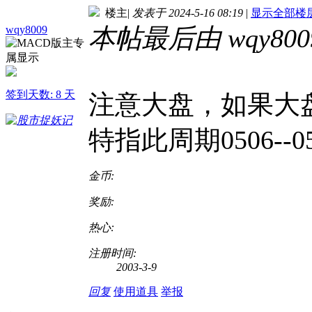
楼主
|
发表于 2024-5-16 08:19
|
显示全部楼
wqy8009
本帖最后由 wqy8009 
签到天数: 8 天
注意大盘，如果大
特指此周期0506-
金币:
奖励:
热心:
注册时间:
2003-3-9
回复
使用道具
举报