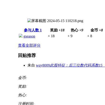
参与人数
1
奖励
+18
热心
+9
金币
+8
+ 18
+ 9
+ 8
gseason
查看全部评分
回贴推荐
来自
wqy8009
此股特征：后三位数代码系数15（
金币:
奖励:
热心:
注册时间: