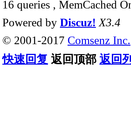
16 queries , MemCached O
Powered by
Discuz!
X3.4
© 2001-2017
Comsenz Inc.
快速回复
返回顶部
返回