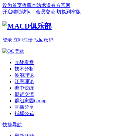
设为首页
收藏本站
术道有方官网
开启辅助访问
会员交流
切换到窄版
登录
立即注册
找回密码
实战看盘
技术分析
波浪理论
江恩理论
缠中说缠
期货交流
群组家园
Group
直播分享
指标公式
快捷导航
最新活动