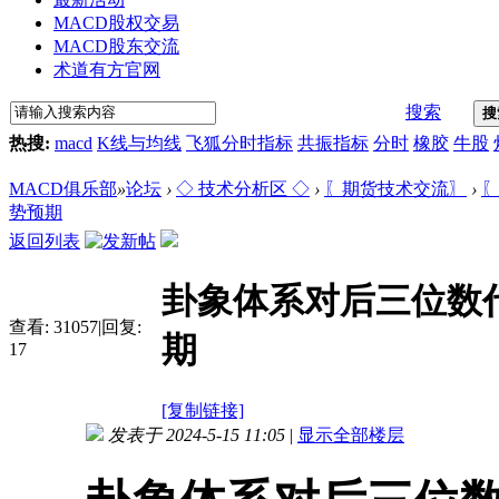
MACD股权交易
MACD股东交流
术道有方官网
搜索
搜
热搜:
macd
K线与均线
飞狐分时指标
共振指标
分时
橡胶
牛股
MACD俱乐部
»
论坛
›
◇ 技术分析区 ◇
›
〖期货技术交流〗
›
〖
势预期
返回列表
卦象体系对后三位数代
查看:
31057
|
回复:
期
17
[复制链接]
发表于 2024-5-15 11:05
|
显示全部楼层