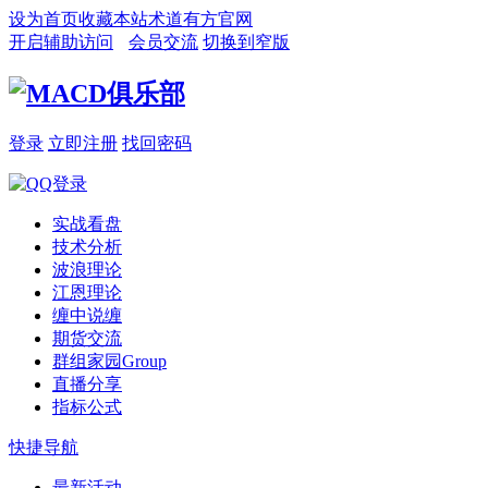
设为首页
收藏本站
术道有方官网
开启辅助访问
会员交流
切换到窄版
登录
立即注册
找回密码
实战看盘
技术分析
波浪理论
江恩理论
缠中说缠
期货交流
群组家园
Group
直播分享
指标公式
快捷导航
最新活动