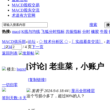
MACD股权交易
MACD股东交流
术道有方官网
搜索
搜
热搜:
macd
K线与均线
飞狐分时指标
共振指标
分时
橡胶
牛股
MACD俱乐部
»
论坛
›
◇ 技术分析区 ◇
›
〖实战看盘交流〗
›
老
1
2
3
4
/ 4 页
下一页
返回列表
[讨论]
老韭菜，小账户
楼主:
lsqzxf
[复制链接]
一切归零
发表于 2024-9-6 18:44
|
显示全部楼层
这个亏损小多了，超过80%的人？
签到天数: 8 天