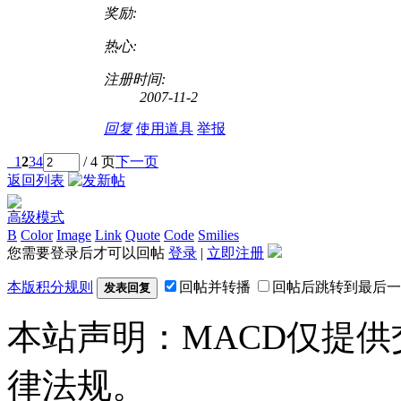
奖励:
热心:
注册时间:
2007-11-2
回复
使用道具
举报
1
2
3
4
/ 4 页
下一页
返回列表
高级模式
B
Color
Image
Link
Quote
Code
Smilies
您需要登录后才可以回帖
登录
|
立即注册
本版积分规则
回帖并转播
回帖后跳转到最后一
发表回复
本站声明：MACD仅提
律法规。