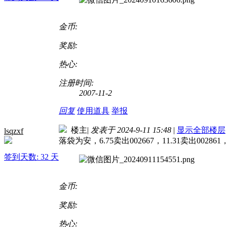
金币:
奖励:
热心:
注册时间:
2007-11-2
回复
使用道具
举报
楼主
|
发表于 2024-9-11 15:48
|
显示全部楼层
lsqzxf
落袋为安，6.75卖出002667，11.31卖出00
签到天数: 32 天
金币:
奖励:
热心: