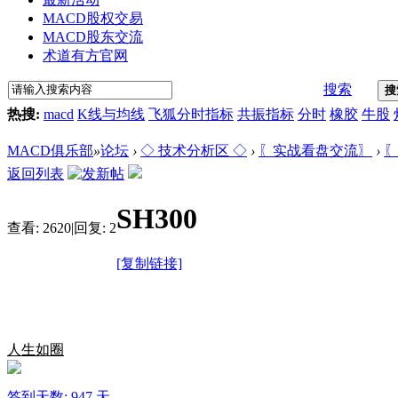
MACD股权交易
MACD股东交流
术道有方官网
搜索
搜
热搜:
macd
K线与均线
飞狐分时指标
共振指标
分时
橡胶
牛股
MACD俱乐部
»
论坛
›
◇ 技术分析区 ◇
›
〖实战看盘交流〗
›
〖
返回列表
SH300
查看:
2620
|
回复:
2
[复制链接]
人生如圈
签到天数: 947 天