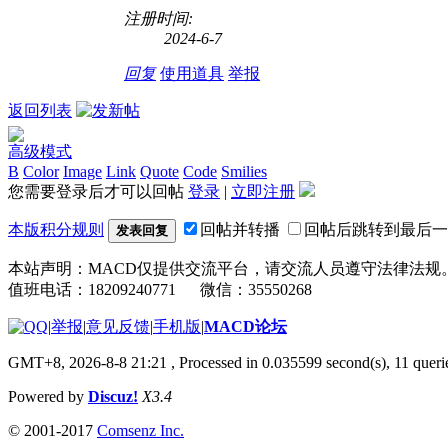
注册时间:
2024-6-7
回复
使用道具
举报
返回列表
高级模式
B
Color
Image
Link
Quote
Code
Smilies
您需要登录后才可以回帖
登录
|
立即注册
本版积分规则
回帖并转播
回帖后跳转到最后一
发表回复
本站声明：MACD仅提供交流平台，请交流人员遵守法律法规
值班电话：18209240771 微信：35550268
|
举报
|
意见反馈
|
手机版
|
MACD论坛
GMT+8, 2026-8-8 21:21
, Processed in 0.035599 second(s), 11 que
Powered by
Discuz!
X3.4
© 2001-2017
Comsenz Inc.