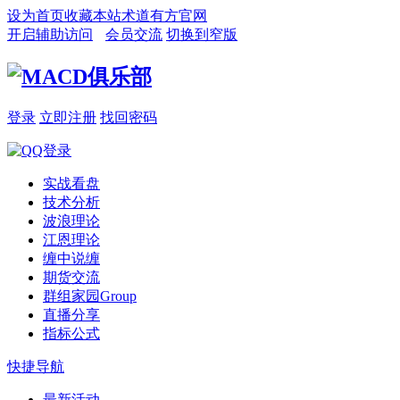
设为首页
收藏本站
术道有方官网
开启辅助访问
会员交流
切换到窄版
登录
立即注册
找回密码
实战看盘
技术分析
波浪理论
江恩理论
缠中说缠
期货交流
群组家园
Group
直播分享
指标公式
快捷导航
最新活动