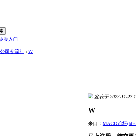
索
炒股入门
公司交流〗
›
W
发表于 2023-11-27 1
W
来自：
MACD论坛(bbs.sh