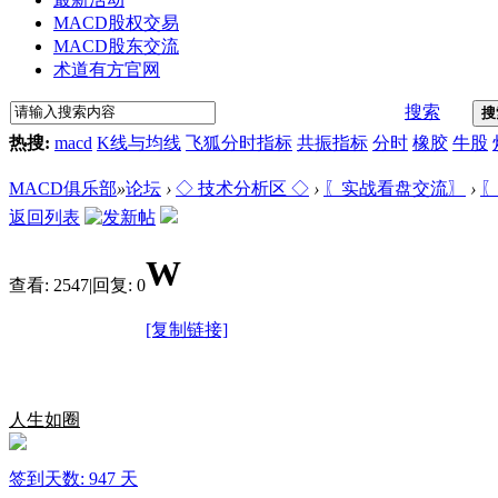
MACD股权交易
MACD股东交流
术道有方官网
搜索
搜
热搜:
macd
K线与均线
飞狐分时指标
共振指标
分时
橡胶
牛股
MACD俱乐部
»
论坛
›
◇ 技术分析区 ◇
›
〖实战看盘交流〗
›
〖
返回列表
W
查看:
2547
|
回复:
0
[复制链接]
人生如圈
签到天数: 947 天