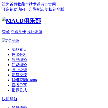
设为首页
收藏本站
术道有方官网
开启辅助访问
会员交流
切换到窄版
登录
立即注册
找回密码
实战看盘
技术分析
波浪理论
江恩理论
缠中说缠
期货交流
群组家园
Group
直播分享
指标公式
快捷导航
最新活动