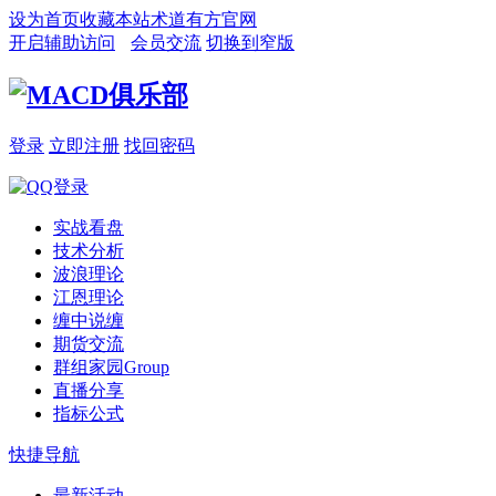
设为首页
收藏本站
术道有方官网
开启辅助访问
会员交流
切换到窄版
登录
立即注册
找回密码
实战看盘
技术分析
波浪理论
江恩理论
缠中说缠
期货交流
群组家园
Group
直播分享
指标公式
快捷导航
最新活动