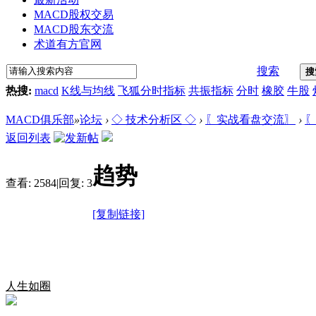
MACD股权交易
MACD股东交流
术道有方官网
搜索
搜
热搜:
macd
K线与均线
飞狐分时指标
共振指标
分时
橡胶
牛股
MACD俱乐部
»
论坛
›
◇ 技术分析区 ◇
›
〖实战看盘交流〗
›
〖
返回列表
趋势
查看:
2584
|
回复:
3
[复制链接]
人生如圈