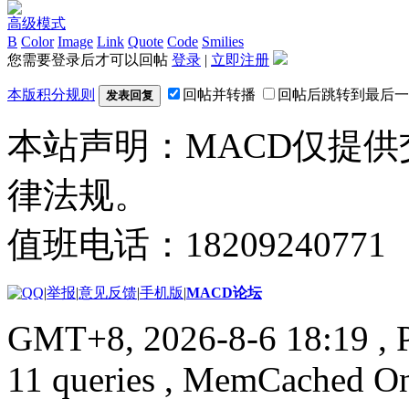
高级模式
B
Color
Image
Link
Quote
Code
Smilies
您需要登录后才可以回帖
登录
|
立即注册
本版积分规则
回帖并转播
回帖后跳转到最后一
发表回复
本站声明：MACD仅提
律法规。
值班电话：18209240771
|
举报
|
意见反馈
|
手机版
|
MACD论坛
GMT+8, 2026-8-6 18:19
, 
11 queries , MemCached O