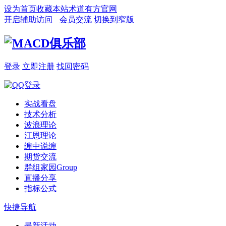
设为首页
收藏本站
术道有方官网
开启辅助访问
会员交流
切换到窄版
登录
立即注册
找回密码
实战看盘
技术分析
波浪理论
江恩理论
缠中说缠
期货交流
群组家园
Group
直播分享
指标公式
快捷导航
最新活动