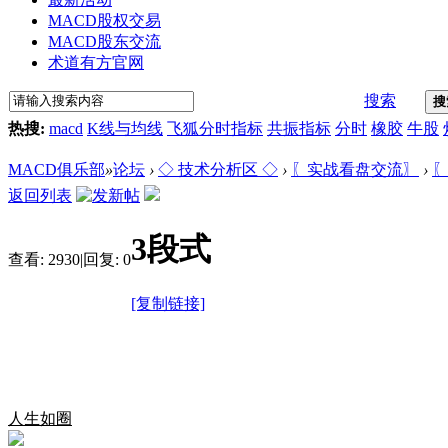
MACD股权交易
MACD股东交流
术道有方官网
搜索
搜
热搜:
macd
K线与均线
飞狐分时指标
共振指标
分时
橡胶
牛股
MACD俱乐部
»
论坛
›
◇ 技术分析区 ◇
›
〖实战看盘交流〗
›
〖
返回列表
3段式
查看:
2930
|
回复:
0
[复制链接]
人生如圈