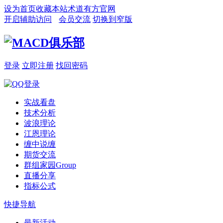
设为首页
收藏本站
术道有方官网
开启辅助访问
会员交流
切换到窄版
登录
立即注册
找回密码
实战看盘
技术分析
波浪理论
江恩理论
缠中说缠
期货交流
群组家园
Group
直播分享
指标公式
快捷导航
最新活动