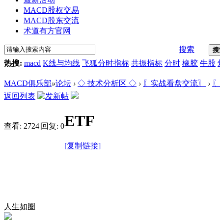
MACD股权交易
MACD股东交流
术道有方官网
搜索
搜
热搜:
macd
K线与均线
飞狐分时指标
共振指标
分时
橡胶
牛股
MACD俱乐部
»
论坛
›
◇ 技术分析区 ◇
›
〖实战看盘交流〗
›
〖
返回列表
ETF
查看:
2724
|
回复:
0
[复制链接]
人生如圈