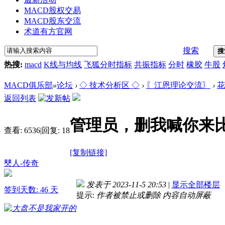
MACD股权交易
MACD股东交流
术道有方官网
搜索
搜
热搜:
macd
K线与均线
飞狐分时指标
共振指标
分时
橡胶
牛股
MACD俱乐部
»
论坛
›
◇ 技术分析区 ◇
›
〖江恩理论交流〗
›
花
返回列表
管理员，删我喊你来
查看:
6536
|
回复:
18
[复制链接]
僰人-传奇
发表于 2023-11-5 20:53
|
显示全部楼层
签到天数: 46 天
提示:
作者被禁止或删除 内容自动屏蔽