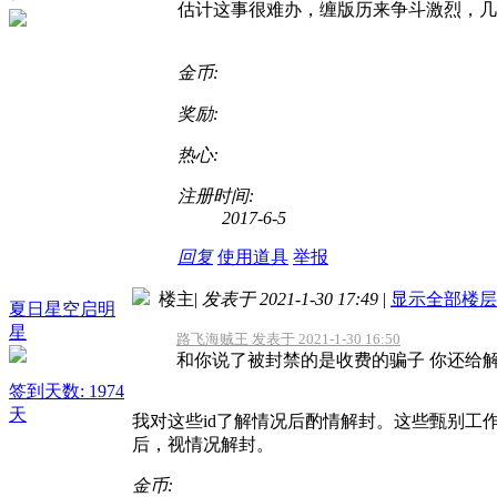
估计这事很难办，缠版历来争斗激烈，几
金币:
奖励:
热心:
注册时间:
2017-6-5
回复
使用道具
举报
楼主
|
发表于 2021-1-30 17:49
|
显示全部楼层
夏日星空启明
星
路飞海贼王 发表于 2021-1-30 16:50
和你说了被封禁的是收费的骗子 你还给解
签到天数: 1974
天
我对这些id了解情况后酌情解封。这些甄别工
后，视情况解封。
金币: