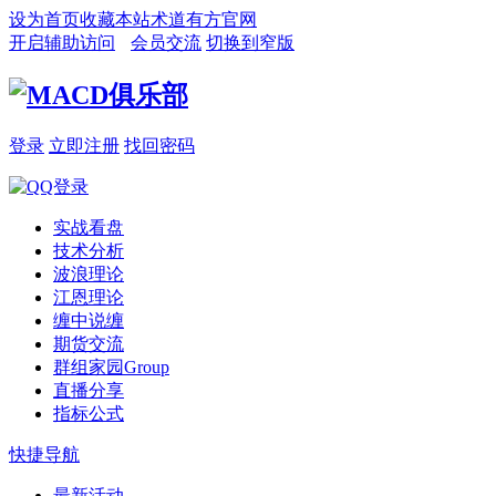
设为首页
收藏本站
术道有方官网
开启辅助访问
会员交流
切换到窄版
登录
立即注册
找回密码
实战看盘
技术分析
波浪理论
江恩理论
缠中说缠
期货交流
群组家园
Group
直播分享
指标公式
快捷导航
最新活动