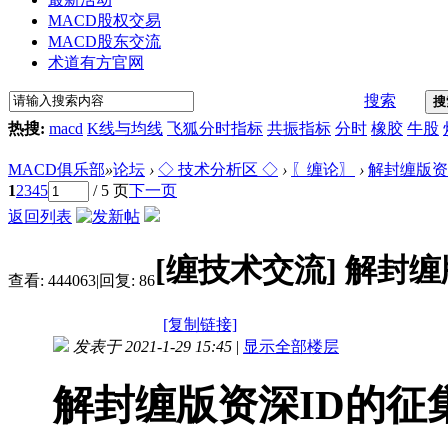
MACD股权交易
MACD股东交流
术道有方官网
搜索
搜
热搜:
macd
K线与均线
飞狐分时指标
共振指标
分时
橡胶
牛股
MACD俱乐部
»
论坛
›
◇ 技术分析区 ◇
›
〖缠论〗
›
解封缠版资
1
2
3
4
5
/ 5 页
下一页
返回列表
[缠技术交流]
解封缠
查看:
444063
|
回复:
86
[复制链接]
发表于 2021-1-29 15:45
|
显示全部楼层
解封缠版资深ID的征