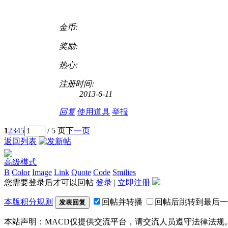
金币:
奖励:
热心:
注册时间:
2013-6-11
回复
使用道具
举报
1
2
3
4
5
/ 5 页
下一页
返回列表
高级模式
B
Color
Image
Link
Quote
Code
Smilies
您需要登录后才可以回帖
登录
|
立即注册
本版积分规则
回帖并转播
回帖后跳转到最后一
发表回复
本站声明：MACD仅提供交流平台，请交流人员遵守法律法规