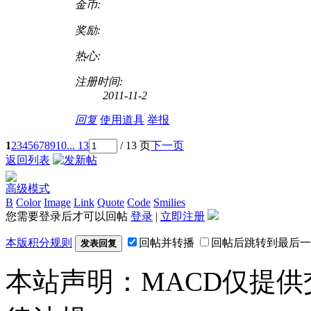
金币:
奖励:
热心:
注册时间:
2011-11-2
回复
使用道具
举报
1
2
3
4
5
6
7
8
9
10
... 13
/ 13 页
下一页
返回列表
高级模式
B
Color
Image
Link
Quote
Code
Smilies
您需要登录后才可以回帖
登录
|
立即注册
本版积分规则
回帖并转播
回帖后跳转到最后一
发表回复
本站声明：MACD仅提