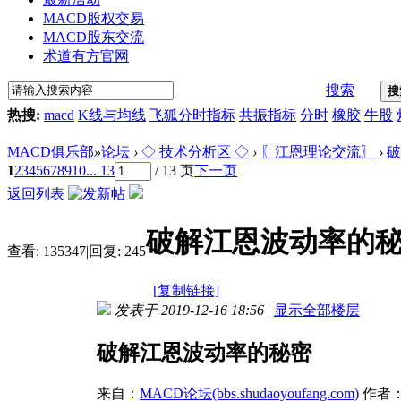
MACD股权交易
MACD股东交流
术道有方官网
搜索
搜
热搜:
macd
K线与均线
飞狐分时指标
共振指标
分时
橡胶
牛股
MACD俱乐部
»
论坛
›
◇ 技术分析区 ◇
›
〖江恩理论交流〗
›
破
1
2
3
4
5
6
7
8
9
10
... 13
/ 13 页
下一页
返回列表
破解江恩波动率的
查看:
135347
|
回复:
245
[复制链接]
发表于 2019-12-16 18:56
|
显示全部楼层
破解江恩波动率的秘密
来自：
MACD论坛(bbs.shudaoyoufang.com)
作者