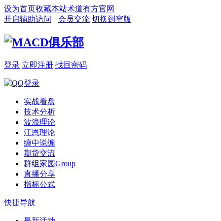
设为首页
收藏本站
术道有方官网
开启辅助访问
会员交流
切换到窄版
登录
立即注册
找回密码
实战看盘
技术分析
波浪理论
江恩理论
缠中说缠
期货交流
群组家园
Group
直播分享
指标公式
快捷导航
最新活动