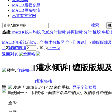
MACD股权交易
MACD股东交流
术道有方官网
搜索
搜
热搜:
macd
K线与均线
飞狐分时指标
共振指标
分时
橡胶
牛股
MACD俱乐部
»
论坛
›
◇ 技术分析区 ◇
›
〖缠论〗
›
缠版版规及
1
2
3
4
5
6
7
8
9
10
/ 10 页
下一页
返回列表
[灌水倾诉]
缠版版规及
楼主:
守静知一
[复制链接]
lin_
发表于 2018-9-27 17:22
来自手机
|
显示全部楼层
顺便问一下，因被你上面禁言名单中的人引发的事件牵连而
金币: