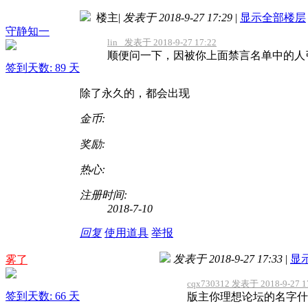
楼主
|
发表于 2018-9-27 17:29
|
显示全部楼层
守静知一
lin_ 发表于 2018-9-27 17:22
顺便问一下，因被你上面禁言名单中的人
签到天数: 89 天
除了永久的，都会出现
金币:
奖励:
热心:
注册时间:
2018-7-10
回复
使用道具
举报
发表于 2018-9-27 17:33
|
显
雾了
cqx730312 发表于 2018-9-27 1
签到天数: 66 天
版主你理想论坛的名字什