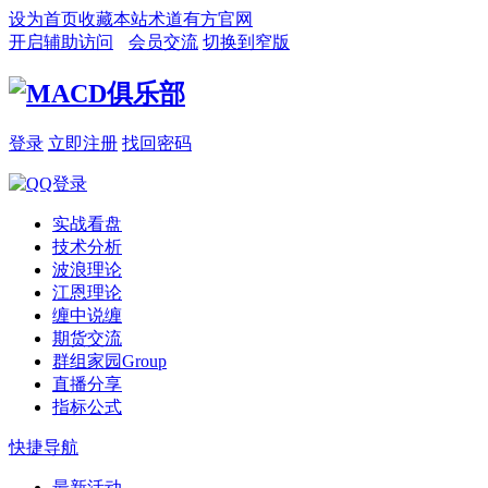
设为首页
收藏本站
术道有方官网
开启辅助访问
会员交流
切换到窄版
登录
立即注册
找回密码
实战看盘
技术分析
波浪理论
江恩理论
缠中说缠
期货交流
群组家园
Group
直播分享
指标公式
快捷导航
最新活动