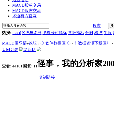
MACD股权交易
MACD股东交流
术道有方官网
搜索
搜
热搜:
macd
K线与均线
飞狐分时指标
共振指标
分时
橡胶
牛股
MACD俱乐部
»
论坛
›
◇ 软件数据区 ◇
›
〖数据资讯下载区〗
›
返回列表
怪事，我的分析家20
查看:
44161
|
回复:
11
[复制链接]