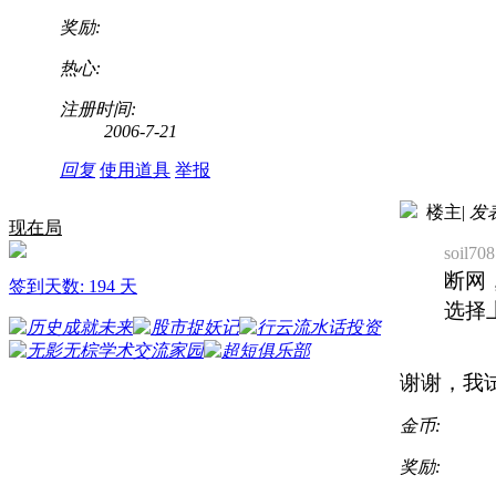
奖励:
热心:
注册时间:
2006-7-21
回复
使用道具
举报
楼主
|
发表
现在局
soil70
断网
签到天数: 194 天
选择
谢谢，我
金币:
奖励: