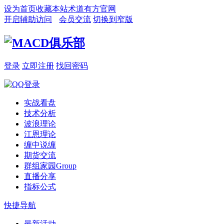
设为首页
收藏本站
术道有方官网
开启辅助访问
会员交流
切换到窄版
登录
立即注册
找回密码
实战看盘
技术分析
波浪理论
江恩理论
缠中说缠
期货交流
群组家园
Group
直播分享
指标公式
快捷导航
最新活动