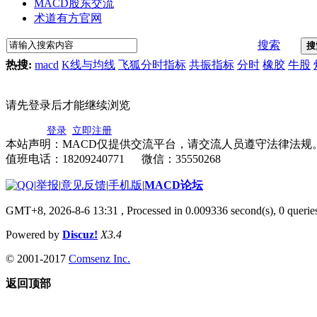
MACD股东交流
术道有方官网
搜索
搜
热搜:
macd
K线与均线
飞狐分时指标
共振指标
分时
橡胶
牛股
请先登录后才能继续浏览
登录
立即注册
本站声明：MACD仅提供交流平台，请交流人员遵守法律法规
值班电话：18209240771 微信：35550268
|
举报
|
意见反馈
|
手机版
|
MACD论坛
GMT+8, 2026-8-6 13:31
, Processed in 0.009336 second(s), 0 quer
Powered by
Discuz!
X3.4
© 2001-2017
Comsenz Inc.
返回顶部