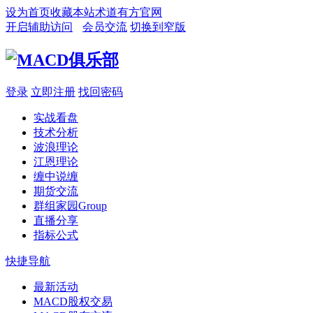
设为首页
收藏本站
术道有方官网
开启辅助访问
会员交流
切换到窄版
登录
立即注册
找回密码
实战看盘
技术分析
波浪理论
江恩理论
缠中说缠
期货交流
群组家园
Group
直播分享
指标公式
快捷导航
最新活动
MACD股权交易