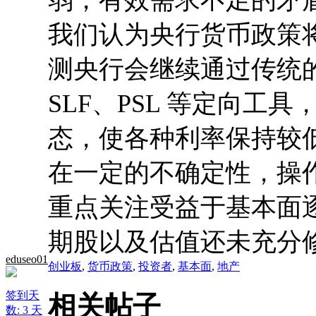
弱，有效需求不足的矛
我们认为央行货币政策将
测央行会继续通过传统
SLF、PSL 等定向
态，使各种利率保持较
在一定的不确定性，操
重点关注受益于基本面
期股以及估值还未充分
eduseo01
创业板
,
货币政策
,
投资者
,
基本面
,
地产
签到天
相关帖子
数: 3 天