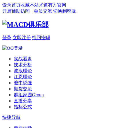
设为首页
收藏本站
术道有方官网
开启辅助访问
会员交流
切换到窄版
登录
立即注册
找回密码
实战看盘
技术分析
波浪理论
江恩理论
缠中说缠
期货交流
群组家园
Group
直播分享
指标公式
快捷导航
最新活动