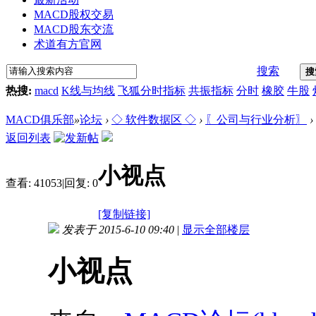
MACD股权交易
MACD股东交流
术道有方官网
搜索
搜
热搜:
macd
K线与均线
飞狐分时指标
共振指标
分时
橡胶
牛股
MACD俱乐部
»
论坛
›
◇ 软件数据区 ◇
›
〖公司与行业分析〗
›
返回列表
小视点
查看:
41053
|
回复:
0
[复制链接]
发表于 2015-6-10 09:40
|
显示全部楼层
小视点