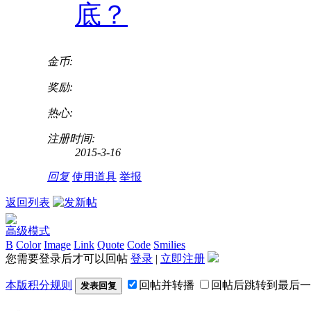
底？
金币:
奖励:
热心:
注册时间:
2015-3-16
回复
使用道具
举报
返回列表
高级模式
B
Color
Image
Link
Quote
Code
Smilies
您需要登录后才可以回帖
登录
|
立即注册
本版积分规则
回帖并转播
回帖后跳转到最后一
发表回复