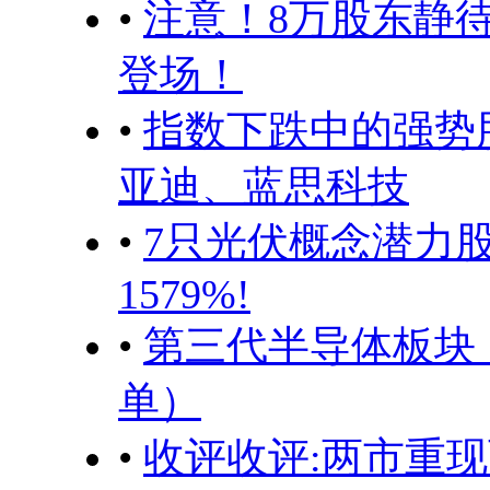
•
注意！8万股东静待
登场！
•
指数下跌中的强势
亚迪、蓝思科技
•
7只光伏概念潜力
1579%!
•
第三代半导体板块
单）
•
收评收评:两市重