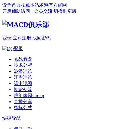
设为首页
收藏本站
术道有方官网
开启辅助访问
会员交流
切换到窄版
登录
立即注册
找回密码
实战看盘
技术分析
波浪理论
江恩理论
缠中说缠
期货交流
群组家园
Group
直播分享
指标公式
快捷导航
最新活动