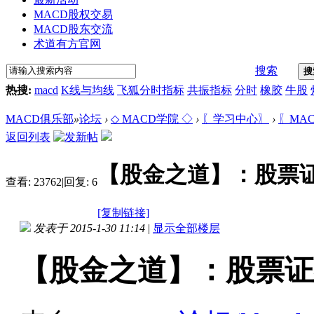
MACD股权交易
MACD股东交流
术道有方官网
搜索
搜
热搜:
macd
K线与均线
飞狐分时指标
共振指标
分时
橡胶
牛股
MACD俱乐部
»
论坛
›
◇ MACD学院 ◇
›
〖学习中心〗
›
〖MA
返回列表
【股金之道】：股票
查看:
23762
|
回复:
6
[复制链接]
发表于 2015-1-30 11:14
|
显示全部楼层
【股金之道】：股票证