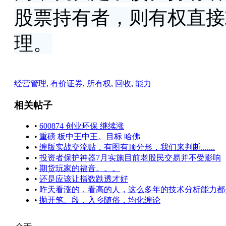
股票持有者，则有权直接
理。
经营管理
,
有价证券
,
所有权
,
回收
,
能力
相关帖子
•
600874 创业环保 继续涨
•
重磅 板中王中王。目标 哈佛
•
缠版实战交流贴，有图有顶分形，我们来判断.......
•
投资者保护神器7月实施目前老股民交易并不受影响
•
期货玩家的福音。。。
•
还是应该让指数跌透才好
•
昨天看涨的，看高的人，这么多年的技术分析能力都
•
抛开笔、段，入乡随俗，均化缠论