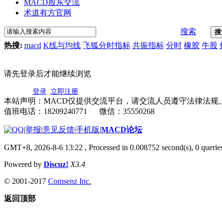
MACD股东交流
术道有方官网
搜索
搜
热搜:
macd
K线与均线
飞狐分时指标
共振指标
分时
橡胶
牛股
请先登录后才能继续浏览
登录
立即注册
本站声明：MACD仅提供交流平台，请交流人员遵守法律法规
值班电话：18209240771 微信：35550268
|
举报
|
意见反馈
|
手机版
|
MACD论坛
GMT+8, 2026-8-6 13:22
, Processed in 0.008752 second(s), 0 quer
Powered by
Discuz!
X3.4
© 2001-2017
Comsenz Inc.
返回顶部