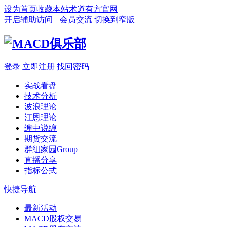
设为首页
收藏本站
术道有方官网
开启辅助访问
会员交流
切换到窄版
登录
立即注册
找回密码
实战看盘
技术分析
波浪理论
江恩理论
缠中说缠
期货交流
群组家园
Group
直播分享
指标公式
快捷导航
最新活动
MACD股权交易