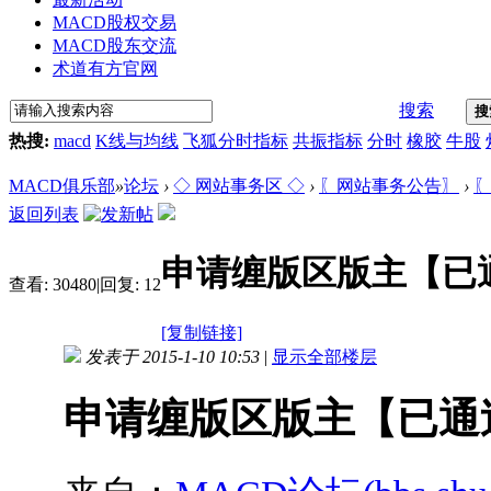
MACD股权交易
MACD股东交流
术道有方官网
搜索
搜
热搜:
macd
K线与均线
飞狐分时指标
共振指标
分时
橡胶
牛股
MACD俱乐部
»
论坛
›
◇ 网站事务区 ◇
›
〖网站事务公告〗
›
〖
返回列表
申请缠版区版主【已
查看:
30480
|
回复:
12
[复制链接]
发表于 2015-1-10 10:53
|
显示全部楼层
申请缠版区版主【已通