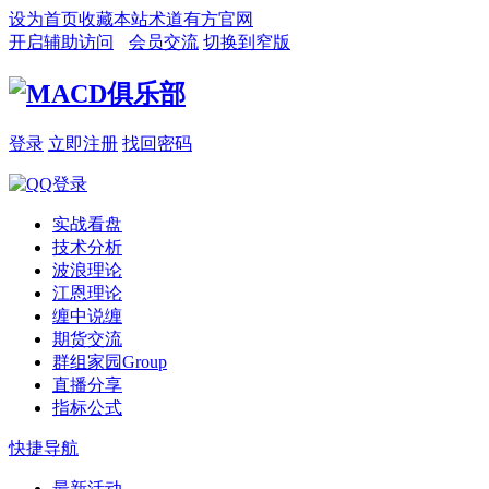
设为首页
收藏本站
术道有方官网
开启辅助访问
会员交流
切换到窄版
登录
立即注册
找回密码
实战看盘
技术分析
波浪理论
江恩理论
缠中说缠
期货交流
群组家园
Group
直播分享
指标公式
快捷导航
最新活动