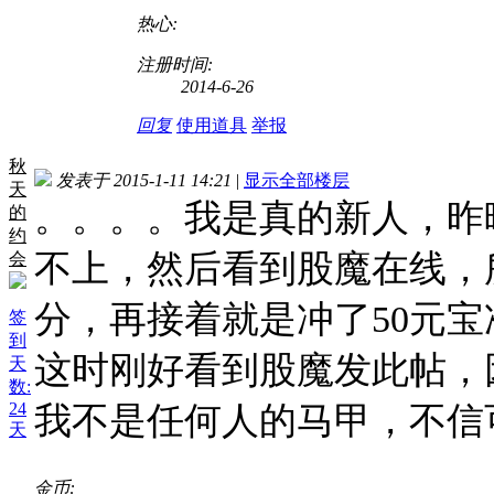
热心:
注册时间:
2014-6-26
回复
使用道具
举报
秋
发表于 2015-1-11 14:21
|
显示全部楼层
天
。。。。我是真的新人，昨
的
约
不上，然后看到股魔在线，
会
分，再接着就是冲了50元
签
到
这时刚好看到股魔发此帖，
天
数:
24
我不是任何人的马甲，不信
天
金币: