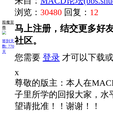
来自：
MACD论坛(bbs.shud
浏览：
30480
回复：
12
股魔至
马上注册，结交更多好
尊
社区。
签到天
数: 770
天
您需要
登录
才可以下载或
x
尊敬的版主：本人在MA
子里所学的回报大家，水
望请批准！！谢谢！！