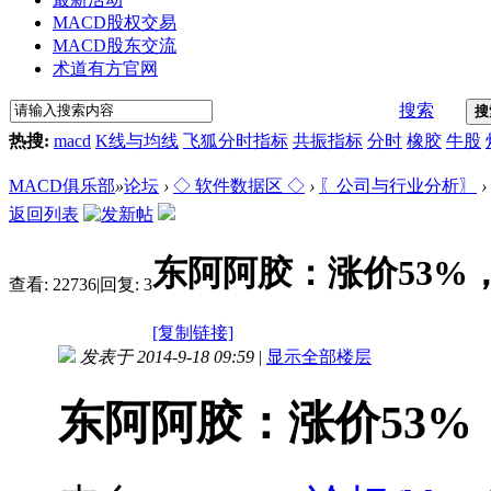
MACD股权交易
MACD股东交流
术道有方官网
搜索
搜
热搜:
macd
K线与均线
飞狐分时指标
共振指标
分时
橡胶
牛股
MACD俱乐部
»
论坛
›
◇ 软件数据区 ◇
›
〖公司与行业分析〗
›
返回列表
东阿阿胶：涨价53%
查看:
22736
|
回复:
3
[复制链接]
发表于 2014-9-18 09:59
|
显示全部楼层
东阿阿胶：涨价53