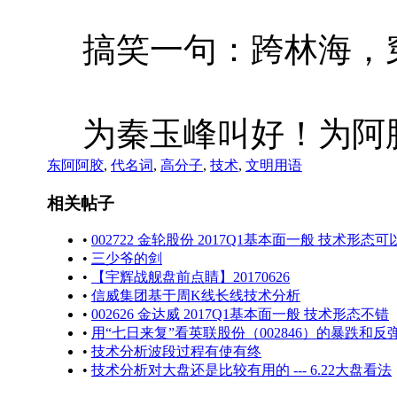
搞笑一句：跨林海，
为秦玉峰叫好！为阿
东阿阿胶
,
代名词
,
高分子
,
技术
,
文明用语
相关帖子
•
002722 金轮股份 2017Q1基本面一般 技术形态可
•
三少爷的剑
•
【宇辉战舰盘前点睛】20170626
•
信威集团基于周K线长线技术分析
•
002626 金达威 2017Q1基本面一般 技术形态不错
•
用“七日来复”看英联股份（002846）的暴跌和反
•
技术分析波段过程有使有终
•
技术分析对大盘还是比较有用的 --- 6.22大盘看法