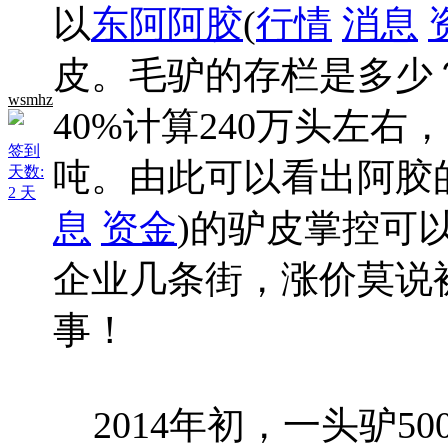
以
东阿阿胶
(
行情
消息
皮。毛驴的存栏是多少？
wsmhz
40%计算240万头左右
签到
吨。由此可以看出阿胶
天数:
2 天
息
资金
)的驴皮掌控可
企业几条街，涨价莫说
事！
2014年初，一头驴50