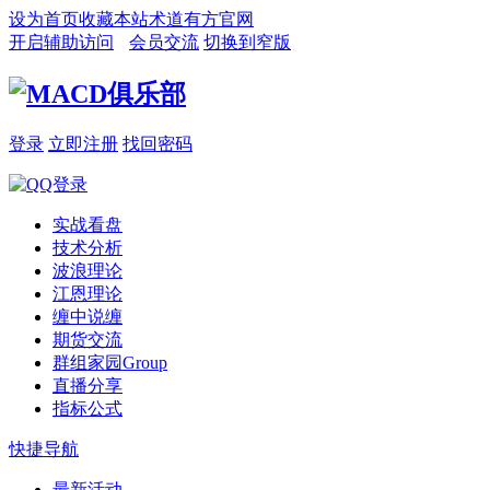
设为首页
收藏本站
术道有方官网
开启辅助访问
会员交流
切换到窄版
登录
立即注册
找回密码
实战看盘
技术分析
波浪理论
江恩理论
缠中说缠
期货交流
群组家园
Group
直播分享
指标公式
快捷导航
最新活动