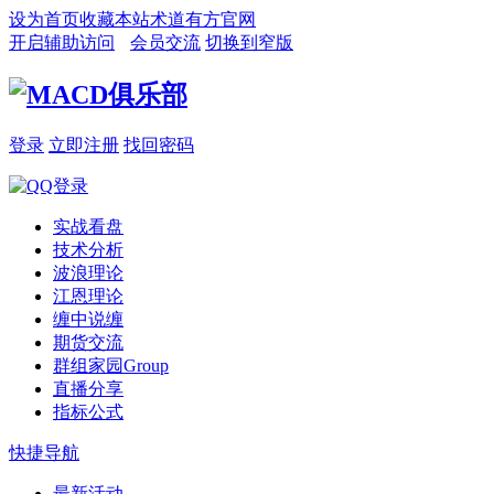
设为首页
收藏本站
术道有方官网
开启辅助访问
会员交流
切换到窄版
登录
立即注册
找回密码
实战看盘
技术分析
波浪理论
江恩理论
缠中说缠
期货交流
群组家园
Group
直播分享
指标公式
快捷导航
最新活动