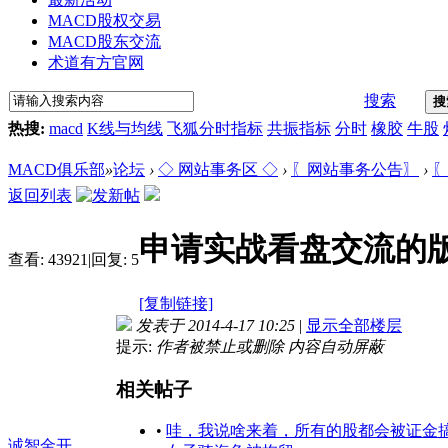
MACD股权交易
MACD股东交流
术道有方官网
搜索
搜
热搜:
macd
K线与均线
飞狐分时指标
共振指标
分时
橡胶
牛股
MACD俱乐部
»
论坛
›
◇ 网站事务区 ◇
›
〖网站事务公告〗
›
〖
返回列表
申请实战看盘交流的
查看:
43921
|
回复:
5
[复制链接]
发表于 2014-4-17 10:25
|
显示全部楼层
提示:
作者被禁止或删除 内容自动屏蔽
相关帖子
•
哇，我说啥来着，所有的股都会被证金
诚智金开