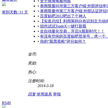
•
女子骑海龟被拘留
•
券商限量叫停第三方客户端 外部评估申
•
券商限量停第三方客户端 外部认证评估
签到天数: 11 天
•
百度贴吧2012吧出了个神人
•
【实盘总结】利用筹码分布识别主力动
•
咱也试试TradeX一键打新股
•
全自动量化交易，开启A股新时代！！
•
有没有空闲的百度贴吧登录号，求一个
•
你的“股票质检”评分如何？
金币:
奖励:
热心:
注册时间:
2014-3-18
回复
使用道具
举报
RS49