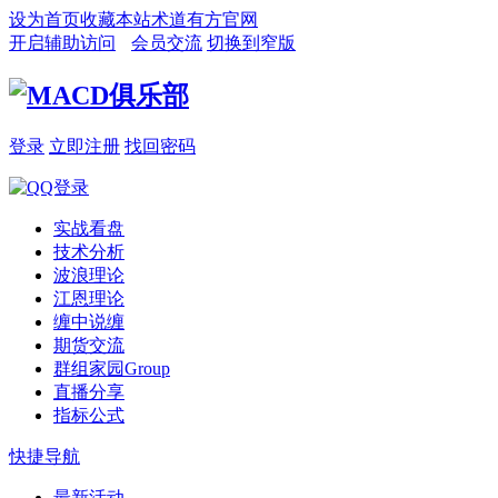
设为首页
收藏本站
术道有方官网
开启辅助访问
会员交流
切换到窄版
登录
立即注册
找回密码
实战看盘
技术分析
波浪理论
江恩理论
缠中说缠
期货交流
群组家园
Group
直播分享
指标公式
快捷导航
最新活动