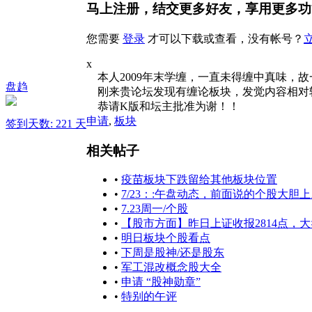
马上注册，结交更多好友，享用更多功
您需要
登录
才可以下载或查看，没有帐号？
x
本人2009年末学缠，一直未得缠中真味，
盘趋
刚来贵论坛发现有缠论板块，发觉内容相对
恭请K版和坛主批准为谢！！
申请
,
板块
签到天数: 221 天
相关帖子
•
疫苗板块下跌留给其他板块位置
•
7/23：:午盘动态，前面说的个股大胆
•
7.23周一/个股
•
【股市方面】昨日上证收报2814点，
•
明日板块个股看点
•
下周是股神/还是股东
•
军工混改概念股大全
•
申请 “股神勋章”
•
特别的午评