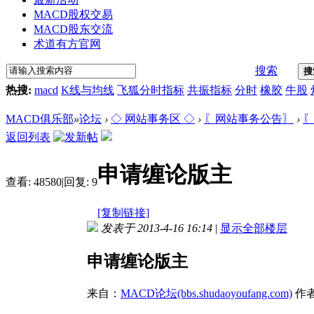
MACD股权交易
MACD股东交流
术道有方官网
搜索
搜
热搜:
macd
K线与均线
飞狐分时指标
共振指标
分时
橡胶
牛股
MACD俱乐部
»
论坛
›
◇ 网站事务区 ◇
›
〖网站事务公告〗
›
〖
返回列表
申请缠论版主
查看:
48580
|
回复:
9
[复制链接]
发表于 2013-4-16 16:14
|
显示全部楼层
申请缠论版主
来自：
MACD论坛(bbs.shudaoyoufang.com)
作