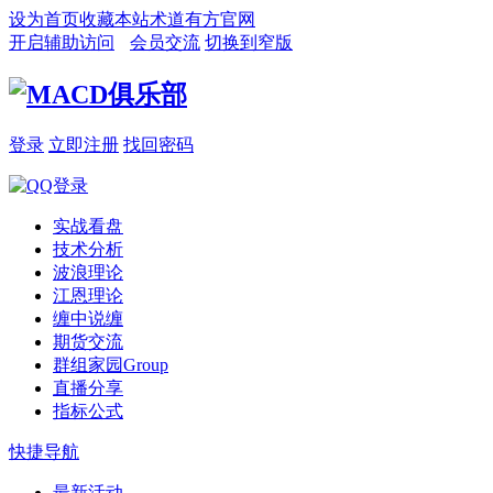
设为首页
收藏本站
术道有方官网
开启辅助访问
会员交流
切换到窄版
登录
立即注册
找回密码
实战看盘
技术分析
波浪理论
江恩理论
缠中说缠
期货交流
群组家园
Group
直播分享
指标公式
快捷导航
最新活动