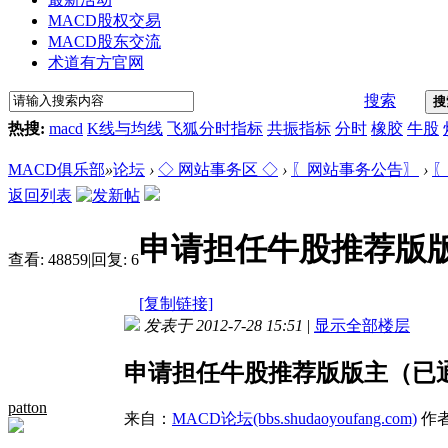
MACD股权交易
MACD股东交流
术道有方官网
搜索
搜
热搜:
macd
K线与均线
飞狐分时指标
共振指标
分时
橡胶
牛股
MACD俱乐部
»
论坛
›
◇ 网站事务区 ◇
›
〖网站事务公告〗
›
〖
返回列表
申请担任牛股推荐版
查看:
48859
|
回复:
6
[复制链接]
发表于 2012-7-28 15:51
|
显示全部楼层
申请担任牛股推荐版版主（已
patton
来自：
MACD论坛(bbs.shudaoyoufang.com)
作