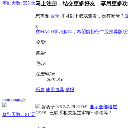
签到天数: 555 天
马上注册，结交更多好友，享用更多功
您需要
登录
才可以下载或查看，没有帐号？
x
在MACD学习多年，希望能担任牛股推荐版
金币:
奖励:
热心:
注册时间:
2001-8-6
回复
使用道具
举报
momooangle
发表于 2012-7-28 23:36
|
显示全部楼层
#*)*# 已联系相关版主审核~ 请稍等！
签到天数: 181 天