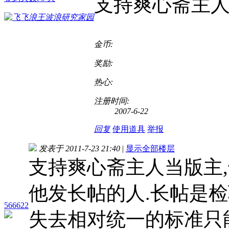
支持爽心斋主人#
金币:
奖励:
热心:
注册时间:
2007-6-22
回复
使用道具
举报
发表于 2011-7-23 21:40
|
显示全部楼层
支持爽心斋主人当版主,也支
他发长帖的人.长帖是
566622
失去相对统一的标准只