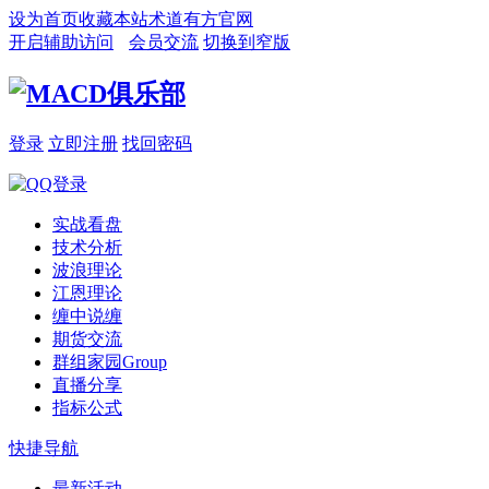
设为首页
收藏本站
术道有方官网
开启辅助访问
会员交流
切换到窄版
登录
立即注册
找回密码
实战看盘
技术分析
波浪理论
江恩理论
缠中说缠
期货交流
群组家园
Group
直播分享
指标公式
快捷导航
最新活动