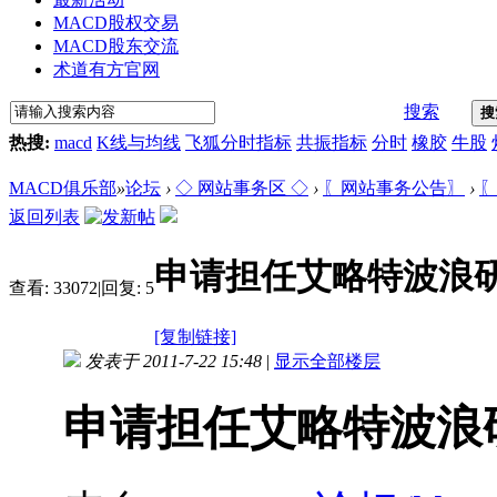
MACD股权交易
MACD股东交流
术道有方官网
搜索
搜
热搜:
macd
K线与均线
飞狐分时指标
共振指标
分时
橡胶
牛股
MACD俱乐部
»
论坛
›
◇ 网站事务区 ◇
›
〖网站事务公告〗
›
〖
返回列表
申请担任艾略特波浪
查看:
33072
|
回复:
5
[复制链接]
发表于 2011-7-22 15:48
|
显示全部楼层
申请担任艾略特波浪