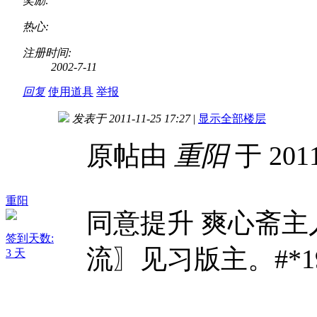
奖励:
热心:
注册时间:
2002-7-11
回复
使用道具
举报
发表于 2011-11-25 17:27
|
显示全部楼层
原帖由
重阳
于 2011
重阳
同意提升 爽心斋主
签到天数:
流〗见习版主。#*19
3 天