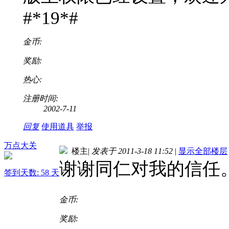
#*19*#
金币:
奖励:
热心:
注册时间:
2002-7-11
回复
使用道具
举报
万点大关
楼主
|
发表于 2011-3-18 11:52
|
显示全部楼层
谢谢同仁对我的信任。#lo
签到天数: 58 天
金币:
奖励: