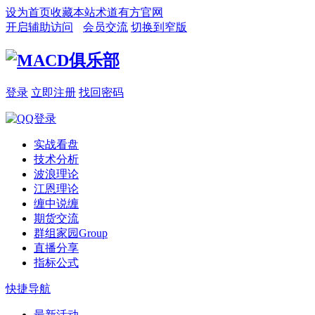
设为首页
收藏本站
术道有方官网
开启辅助访问
会员交流
切换到窄版
登录
立即注册
找回密码
实战看盘
技术分析
波浪理论
江恩理论
缠中说缠
期货交流
群组家园
Group
直播分享
指标公式
快捷导航
最新活动