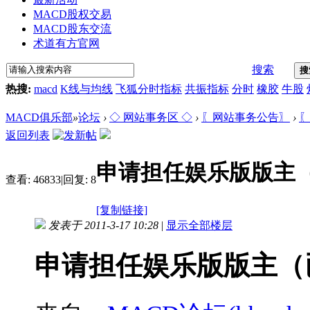
MACD股权交易
MACD股东交流
术道有方官网
搜索
搜
热搜:
macd
K线与均线
飞狐分时指标
共振指标
分时
橡胶
牛股
MACD俱乐部
»
论坛
›
◇ 网站事务区 ◇
›
〖网站事务公告〗
›
〖
返回列表
申请担任娱乐版版主
查看:
46833
|
回复:
8
[复制链接]
发表于 2011-3-17 10:28
|
显示全部楼层
申请担任娱乐版版主（