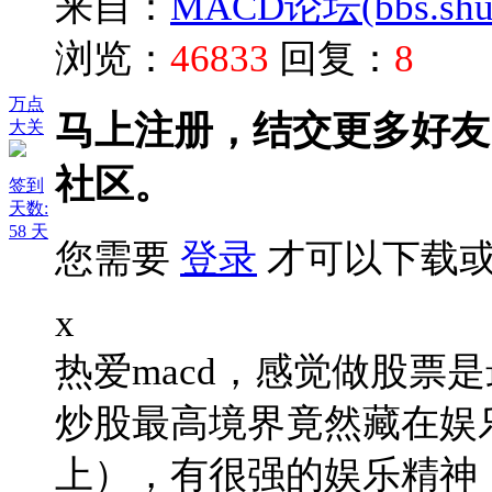
来自：
MACD论坛(bbs.shud
浏览：
46833
回复：
8
万点
马上注册，结交更多好友
大关
社区。
签到
天数:
58 天
您需要
登录
才可以下载或
x
热爱macd，感觉做股票
炒股最高境界竟然藏在娱
上），有很强的娱乐精神