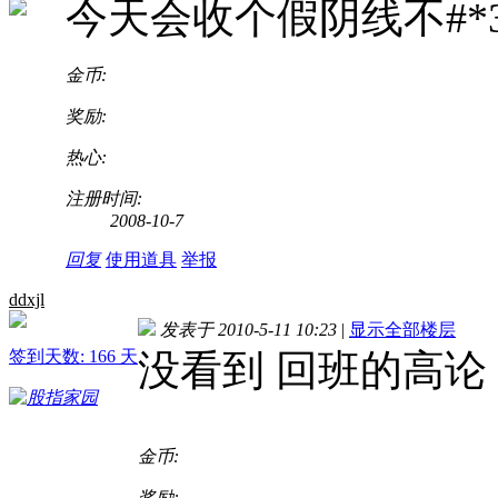
今天会收个假阴线不#*3
金币:
奖励:
热心:
注册时间:
2008-10-7
回复
使用道具
举报
ddxjl
发表于 2010-5-11 10:23
|
显示全部楼层
签到天数: 166 天
没看到 回班的高论
金币:
奖励: