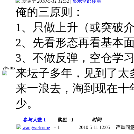
发表于 2010-5-11 11:52
|
显示全部楼层
俺的三原则：
1、只做上升（或突破
2、先看形态再看基本
3、不做反弹，空仓学
ytwmx
来坛子多年，见到了太
来一浪去，淘到现在十
少。
参与人数
1
奖励
+1
时间
+ 1
2010-5-11 12:05
严重同
wangwelcome