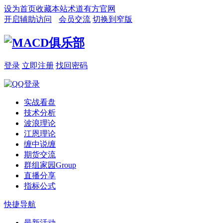
设为首页
收藏本站
术道有方官网
开启辅助访问
会员交流
切换到窄版
登录
立即注册
找回密码
实战看盘
技术分析
波浪理论
江恩理论
缠中说缠
期货交流
群组家园
Group
直播分享
指标公式
快捷导航
最新活动