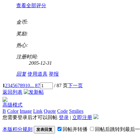
查看全部评分
金币:
奖励:
热心:
注册时间:
2005-12-31
回复
使用道具
举报
1
2
3
4
5
6
7
8
9
10
... 87
/ 87 页
下一页
返回列表
高级模式
B
Color
Image
Link
Quote
Code
Smilies
您需要登录后才可以回帖
登录
|
立即注册
本版积分规则
回帖并转播
回帖后跳转到最后一
发表回复