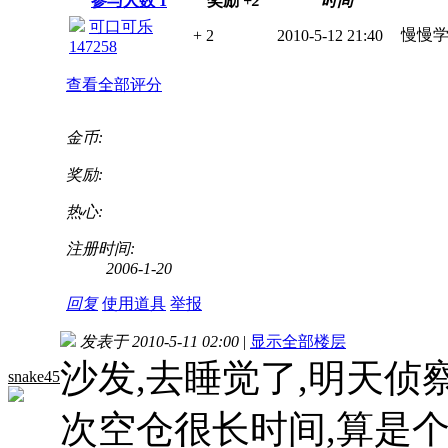
参与人数
1
奖励
+2
时间
可口可乐
慢慢
+ 2
2010-5-12 21:40
147258
查看全部评分
金币:
奖励:
热心:
注册时间:
2006-1-20
回复
使用道具
举报
发表于 2010-5-11 02:00
|
显示全部楼层
沙发,去睡觉了,明天侦
snake45
次空仓很长时间,算是个小进步