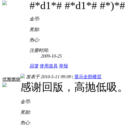
#*d1*# #*d1*# #*)*#
金币:
奖励:
热心:
注册时间:
2009-10-25
回复
使用道具
举报
发表于 2010-5-11 09:09
|
显示全部楼层
优雅燃烧
感谢回版，高抛低吸
金币:
奖励:
热心: