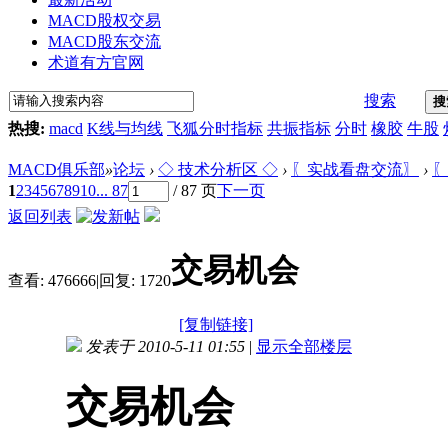
MACD股权交易
MACD股东交流
术道有方官网
搜索
搜
热搜:
macd
K线与均线
飞狐分时指标
共振指标
分时
橡胶
牛股
MACD俱乐部
»
论坛
›
◇ 技术分析区 ◇
›
〖实战看盘交流〗
›
〖
1
2
3
4
5
6
7
8
9
10
... 87
/ 87 页
下一页
返回列表
交易机会
查看:
476666
|
回复:
1720
[复制链接]
发表于 2010-5-11 01:55
|
显示全部楼层
交易机会