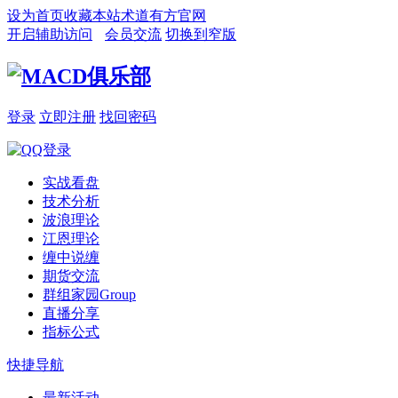
设为首页
收藏本站
术道有方官网
开启辅助访问
会员交流
切换到窄版
登录
立即注册
找回密码
实战看盘
技术分析
波浪理论
江恩理论
缠中说缠
期货交流
群组家园
Group
直播分享
指标公式
快捷导航
最新活动