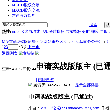
MACD股权交易
MACD股东交流
术道有方官网
搜索
搜
热搜:
macd
K线与均线
飞狐分时指标
共振指标
分时
橡胶
牛股
MACD俱乐部
»
论坛
›
◇ 网站事务区 ◇
›
〖网站事务公告〗
›
〖
1
2
3
/ 3 页
下一页
返回列表
申请实战版版主 (已通
查看:
45196
|
回复:
44
[复制链接]
发表于 2009-9-29 14:19
|
显示全部楼层
申请实战版版主 (已通过)
来自：
MACD论坛(bbs.shudaoyoufang.com)
作者