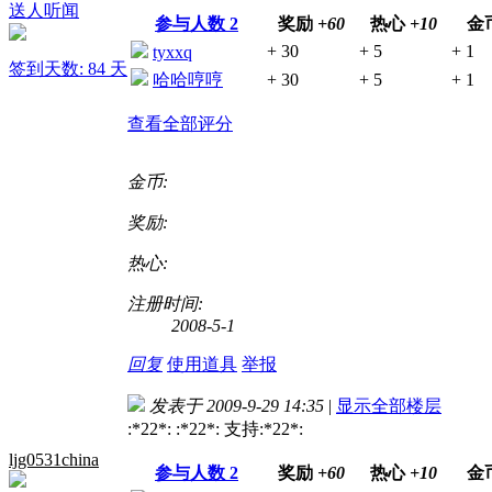
送人听闻
参与人数
2
奖励
+60
热心
+10
金
+ 30
+ 5
+ 1
tyxxq
签到天数: 84 天
哈哈哼哼
+ 30
+ 5
+ 1
查看全部评分
金币:
奖励:
热心:
注册时间:
2008-5-1
回复
使用道具
举报
发表于 2009-9-29 14:35
|
显示全部楼层
:*22*: :*22*: 支持:*22*:
ljg0531china
参与人数
2
奖励
+60
热心
+10
金