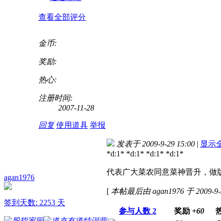
查看全部评分
金币:
奖励:
热心:
注册时间:
2007-11-28
回复
使用道具
举报
发表于 2009-9-29 15:00
|
显示
*d:1* *d:1* *d:1* *d:1*
代表广大菜农同意菜神晋升，做
agan1976
[
本帖最后由 agan1976 于 2009-9-
签到天数: 2253 天
参与人数
2
奖励
+60