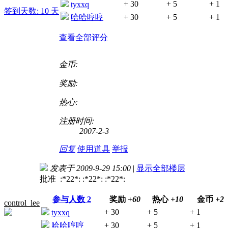
+ 30
+ 5
+ 1
tyxxq
签到天数: 10 天
哈哈哼哼
+ 30
+ 5
+ 1
查看全部评分
金币:
奖励:
热心:
注册时间:
2007-2-3
回复
使用道具
举报
发表于 2009-9-29 15:00
|
显示全部楼层
批准 :*22*: :*22*: :*22*:
参与人数
2
奖励
+60
热心
+10
金币
+2
control_lee
+ 30
+ 5
+ 1
tyxxq
哈哈哼哼
+ 30
+ 5
+ 1