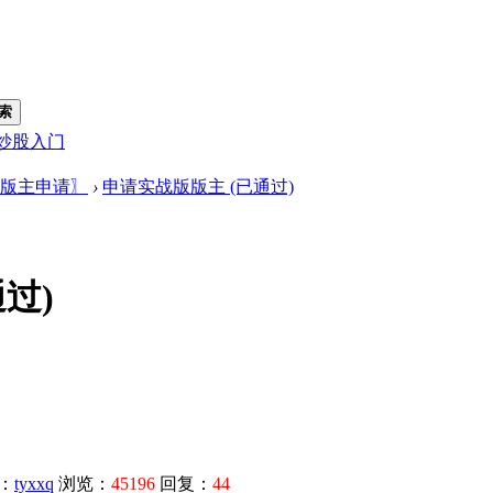
索
炒股入门
版主申请〗
›
申请实战版版主 (已通过)
过)
：
tyxxq
浏览：
45196
回复：
44