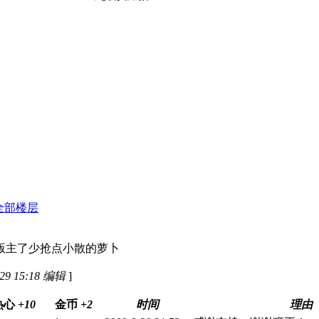
全部楼层
版主了少抢点小散的萝卜
29 15:18 编辑
]
热心
+10
金币
+2
时间
理由