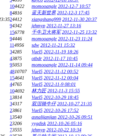
10
4422
momooangle
2012-12-7 10:57
蓝天新世界
2012-12-3 17:45
8
4816
23:35
2
4412
xiangshang999
2012-11-30 20:37
9
4342
jzhmyp
2012-11-27 13:16
千牛卫大将军
2012-11-25 13:32
15
6778
9
4446
momooangle
2012-11-23 11:24
11
4956
sdw
2012-11-21 15:32
3
4285
Vuel5
2012-11-19 18:26
4
3875
otbdr
2012-11-17 10:45
9
5053
momooangle
2012-11-14 09:44
48
10707
Vuel5
2012-11-12 00:52
15
4641
Vuel5
2012-11-12 00:04
4
4765
Vuel5
2012-11-9 08:01
林力匠
2012-11-3 15:55
10
4692
1
3814
Vuel5
2012-10-29 18:45
3
4317
双滘骑牛仔
2012-10-27 21:35
2
3861
Vuel5
2012-10-26 17:52
1
3540
asnaljianjian
2012-10-26 09:51
2
3206
yygdisk
2012-10-26 05:16
7
3555
jzhmyp
2012-10-22 10:34