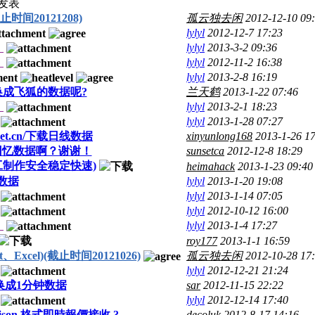
发表
间20121208)
孤云独去闲
2012-12-10 09
lylyl
2012-12-7 17:23
）
lylyl
2013-3-2 09:36
）
lylyl
2012-11-2 16:38
lylyl
2013-2-8 16:19
换成飞狐的数据呢?
兰天鹤
2013-1-22 07:46
）
lylyl
2013-2-1 18:23
lylyl
2013-1-28 07:27
net.cn/下载日线数据
xinyunlong168
2013-1-26 1
回忆数据啊？谢谢！
sunsetca
2012-12-8 18:29
工制作安全稳定快速)
heimahack
2013-1-23 09:40
数据
lylyl
2013-1-20 19:08
lylyl
2013-1-14 07:05
lylyl
2012-10-12 16:00
）
lylyl
2013-1-4 17:27
roy177
2013-1-1 16:59
cel)(截止时间20121026)
孤云独去闲
2012-10-28 17
lylyl
2012-12-21 21:24
换成1分钟数据
sar
2012-11-15 22:22
lylyl
2012-12-14 17:40
on 格式即時報價接收.?
decoluk
2012-8-17 14:16