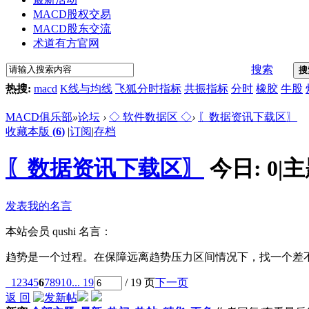
MACD股权交易
MACD股东交流
术道有方官网
搜索
搜
热搜:
macd
K线与均线
飞狐分时指标
共振指标
分时
橡胶
牛股
MACD俱乐部
»
论坛
›
◇ 软件数据区 ◇
›
〖数据资讯下载区〗
收藏本版
(
6
)
|
订阅
|
存档
〖数据资讯下载区〗
今日:
0
|
主
发表我的名言
本站会员
qushi
名言：
趋势是一个过程。在保障远离趋势压力区间情况下，找一个差
1
2
3
4
5
6
7
8
9
10
... 19
/ 19 页
下一页
返 回