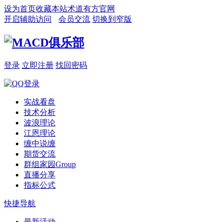
设为首页
收藏本站
术道有方官网
开启辅助访问
会员交流
切换到窄版
登录
立即注册
找回密码
实战看盘
技术分析
波浪理论
江恩理论
缠中说缠
期货交流
群组家园
Group
直播分享
指标公式
快捷导航
最新活动