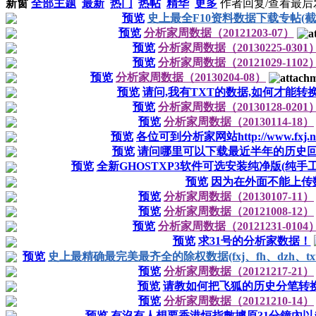
新窗
全部主题
最新
热门
热帖
精华
更多
作者
回复/查看
最后
预览
史上最全F10资料数据下载专帖(截止时
预览
分析家周数据（20121203-07）
预览
分析家周数据（20130225-0301
预览
分析家周数据（20121029-1102
预览
分析家周数据（20130204-08）
预览
请问,我有TXT的数据,如何才能转
预览
分析家周数据（20130128-0201
预览
分析家周数据（20130114-18）
预览
各位可到分析家网站http://www.fxj.
预览
请问哪里可以下载最近半年的历史
预览
全新GHOSTXP3软件可选安装纯净版(纯手
预览
因为在外面不能上传
预览
分析家周数据（20130107-11）
预览
分析家周数据（20121008-12）
预览
分析家周数据（20121231-0104
预览
求31号的分析家数据！
预览
史上最精确最完美最齐全的除权数据(fxj、fh、dzh、txt、Ex
预览
分析家周数据（20121217-21）
预览
请教如何把飞狐的历史分笔转
预览
分析家周数据（20121210-14）
预览
有沒有人想要香港恒指數據原?1分鐘內以js