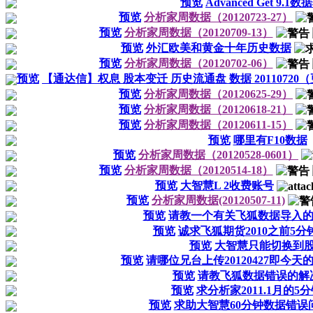
预览
Advanced Get 9.1
预览
分析家周数据（20120723-27）
预览
分析家周数据（20120709-13）
预览
外汇欧美和黄金十年历史数据
预览
分析家周数据（20120702-06）
预览
【通达信】权息 股本变迁 历史流通盘 数据 20110720
预览
分析家周数据（20120625-29）
预览
分析家周数据（20120618-21）
预览
分析家周数据（20120611-15）
预览
哪里有F10数据
预览
分析家周数据（20120528-0601）
预览
分析家周数据（20120514-18）
预览
大智慧L 2收费账号
预览
分析家周数据(20120507-11)
预览
请教一个有关飞狐数据导入
预览
诚求飞狐期货2010之前5
预览
大智慧只能切换到
预览
请哪位兄台上传20120427即今天
预览
请教飞狐数据错误的解
预览
求分析家2011.1月的5
预览
求助大智慧60分钟数据错误