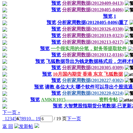
预览
分析家周数据(20120409-0413)
预览
分析家周数据(20120405-0406)
预览
1
预览
分析家周数据(20120405-0406)重了
预览
分析家周数据(20120326-0330)
预览
分析家周数据(20120319-0323)
预览
分析家周数据(20120213-0217)
预览
一个很实用的分笔，财务等提取软件
预览
分析家周数据(20120312-0316)
预览
飞狐数据导出为钱龙数据格式后，怎样才
预览
分析家周数据(20120305-0309)
预览
10月国内期货 香港 东京 飞狐数据
预览
分析家周数据(20120227-0302)
预览
请教 各位大大 哪个软件可以导出个股流
预览
分析家周数据(20120220-0224)
预览
AMKR1015———————资料专帖
预览
大智慧股指期货分笔数据-已更新201
下一页 »
1
2
3
4
5
6
7
8
9
10
... 19
/ 19 页
下一页
返 回