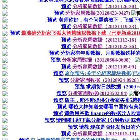
预览
分析家周数据（20121126-30）
预览
分析家周数据(20120423-0427)
预览
老师你好，有个问题请教下，飞狐下
预览
分析家周数据（20121119-23）
预览
最准确分析家飞弧大智慧除权数据下载（已更新至20101
预览
分析家周数据（20121112-16）
预览
分析家周数据（20121022-26）
预览
分析家有年度数据、月度数据这样
预览
分析家周数据（20120604-0608）
预览
分析家周数据（20121105-09）
预览
原创预告:关于分析家板块数据(已
预览
分析家周数据（20120924-0928
预览
求期货日线数据（2009～
预览
分析家周数据(20120502-04)
预览
版主，能不能提供分析家买卖5档
预览
哪位大神知道去哪看中国持有美
预览
请教用谷歌 finance的数据导入
预览
请问哪里能下载分析家 1分钟数据 或者
预览
请教 现在是否还发当日的分
预览
分析家周数据（20121015-19）