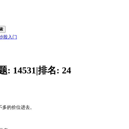
索
炒股入门
题:
14531
|
排名:
24
不多的价位进去。