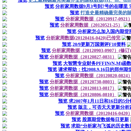
预览
史上最精确最完美最齐全的除权数据(fxj、fh、dzh、txt
预览
分析家周数据9月3号到7号的在哪里
预览
打造史最精确最完美的
预览
分析家周数据（20120917-0921
预览
分析家周数据（20120521-25）
预览
分析家怎么加入国内期货
预览
分析家周数据(20120416-0420)已传完
预览
20/9更新万国测评F10资料
预览
分析家周数据（20120903-0907）(修订)
预览
分析家周数据（20120827-0831）
预览
大智慧专业财务PFFIN(N,M)
预览
请求帮助：找2008.9.16日的郑州
预览
分析家周数据（20120820-0824
预览
分析家周数据（20120730-0803）
预览
分析家周数据（20120813-0817）
预览
分析家周数据（20120806-0810）
预览
求2007年1月11日和16日的
预览
版主，可否天天更新分析
预览
分析家周数据（20120416-0420
预览
股票期货数据每日更新
预览
求助“分析家与飞弧的历史数