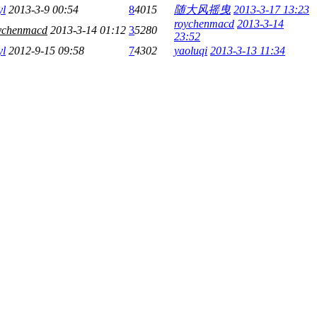
yl
2013-3-9 00:54
8
4015
随大风摇曳
2013-3-17 13:23
roychenmacd
2013-3-14
ychenmacd
2013-3-14 01:12
3
5280
23:52
yl
2012-9-15 09:58
7
4302
yaoluqi
2013-3-13 11:34