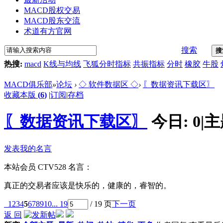
MACD股权交易
MACD股东交流
术道有方官网
搜索
搜
热搜:
macd
K线与均线
飞狐分时指标
共振指标
分时
橡胶
牛股
MACD俱乐部
»
论坛
›
◇ 软件数据区 ◇
›
〖数据资讯下载区〗
收藏本版
(
6
)
|
订阅
|
存档
〖数据资讯下载区〗
今日:
0
|
主
发表我的名言
本站会员
CTV528
名言：
真正的交易者应该是快乐的，健康的，睿智的。
1
2
3
4
5
6
7
8
9
10
... 19
/ 19 页
下一页
返 回