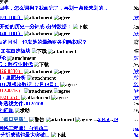
发表
事，怎么调啊？我画完了，再划一条原来划的...
bk
4-1108）
lyl
0101开始的历史一分钟或5分钟数据！
ka
8-1101）
lyl
J数据的同时，也发她的最新财务和除权呢？
燕
-可加在自选板块
海
理论
陈
云：跨行业时代
fx
6-0830）
lyl
列：盘面分析
陈
DE及板块数据（7月19日）
陈
2-0816）
lyl
21-25）
lyl
透视文件20120108
ka
0的问题
kf
（每日更新）
...
2
3
4
5
6
..
19
se
网络工程师》自测题二
qj
据分析成营销最大突破口
li