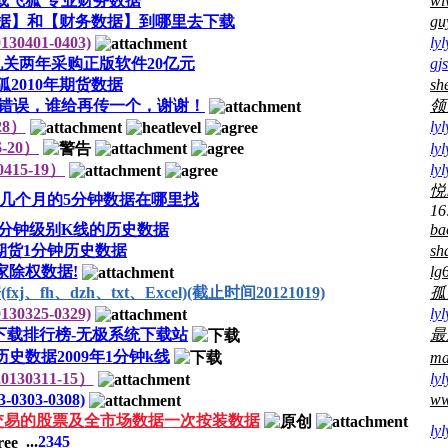
或飞狐 专业财务数据
wi
据】和【财务数据】到哪里去下载
gu
0401-0403)
lyl
关两年采购正版软件20亿元
gj
狐2010年期货数据
sh
数据有错误，谁给再传一个，谢谢！
领
28）
lyl
-20）
lyl
15-19）
lyl
悦
几个月的5分钟数据在哪里找
16
0分钟级别K线的历史数据
ba
期货1分钟历史数据
sh
家除权数据!
lg
h、dzh、txt、Excel)(截止时间20121019)
孤
0325-0329)
lyl
统下载排行榜-无极系统下载站
最
史数据2009年1分钟k线
ma
30311-15）
lyl
0303-0308)
ww
前停止交易的股票及全市场数据一次按装数据
lyl
...
2
3
4
5