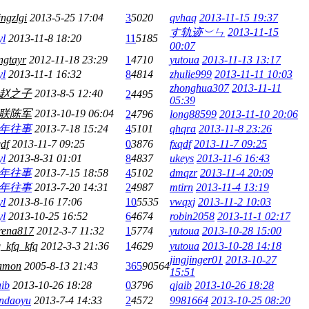
ingzlgi
2013-5-25 17:04
3
5020
qvhaq
2013-11-15 19:37
す轨迹︶ㄣ
2013-11-15
yl
2013-11-8 18:20
11
5185
00:07
ngtayr
2012-11-18 23:29
1
4710
yutoua
2013-11-13 13:17
yl
2013-11-1 16:32
8
4814
zhulie999
2013-11-11 10:03
zhonghua307
2013-11-11
赵之子
2013-8-5 12:40
2
4495
05:39
联陈军
2013-10-19 06:04
2
4796
long88599
2013-11-10 20:06
年往事
2013-7-18 15:24
4
5101
qhqra
2013-11-8 23:26
qdf
2013-11-7 09:25
0
3876
fxqdf
2013-11-7 09:25
yl
2013-8-31 01:01
8
4837
ukeys
2013-11-6 16:43
年往事
2013-7-15 18:58
4
5102
dmqzr
2013-11-4 20:09
年往事
2013-7-20 14:31
2
4987
mtirn
2013-11-4 13:19
yl
2013-8-16 17:06
10
5535
vwqxj
2013-11-2 10:03
yl
2013-10-25 16:52
6
4674
robin2058
2013-11-1 02:17
rena817
2012-3-7 11:32
1
5774
yutoua
2013-10-28 15:00
q_kfq_kfq
2012-3-3 21:36
1
4629
yutoua
2013-10-28 14:18
jingjinger01
2013-10-27
amon
2005-8-13 21:43
365
90564
15:51
aib
2013-10-26 18:28
0
3796
qjaib
2013-10-26 18:28
andaoyu
2013-7-4 14:33
2
4572
9981664
2013-10-25 08:20