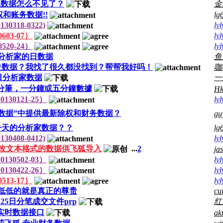
线数据怎么不见了？
金
和账务数据!!
lg
0318-0322)
lyl
03-07）
lyl
20-24）
lyl
分析家的日数据
鱼
年历史数据？我找了很久都没找到？帮帮我好吗！
咖
7日分析家数据
一
分筆，一分鐘或五分鐘數據
Hk
30121-25）
lyl
数据”中提供最新除权和财务数据？
gu
今天的分析家数据？？
lg
0408-0412)
lyl
32修改文本格式的数据供飞狐导入
...
2
ja
30502-03）
lyl
30422-26）
lyl
13-17）
lyl
低低的就是真正的尊贵
cu
月25日分笔成交文件prp
红
实时数据接口
a