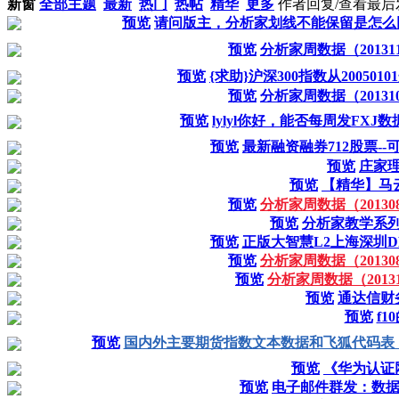
新窗
全部主题
最新
热门
热帖
精华
更多
作者
回复/查看
最后
预览
请问版主，分析家划线不能保留是怎么回
预览
分析家周数据（2013110
预览
{求助}沪深300指数从2005
预览
分析家周数据（2013102
预览
lylyl你好，能否每周发FX
预览
最新融资融券712股票-
预览
庄家
预览
【精华】马
预览
分析家周数据（2013082
预览
分析家教学系
预览
正版大智慧L2上海深圳D
预览
分析家周数据（2013081
预览
分析家周数据（201310
预览
通达信财务
预览
f1
预览
国内外主要期货指数文本数据和飞狐代码表
预览
《华为认证
预览
电子邮件群发：数