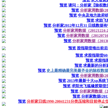
预览
求大智慧
预览
请问：分析家【除权数
预览
分析家周数据(2013
预览
中央及地方政府机
预览
求助飞
预览
分析家2012年12月31 日线
预览
分析家周数据（20121224-
预览
分析家周数据（20120716
预览
分析家周数据（201304
预览
股指期货推出前后
预览
求股指期货6
预览
求股指
预览
求最新的分析
预览
史上最精确最完美最齐全的除权数据(fxj、f
预览
分析家周数据(2013
预览
2013年最新十大xp系
预览
求阳光飞狐橡胶期货历
预览
分析家周数据（201
预览
分析家数据(2013-
预览
分析家日线1990-20041231分类压缩和目