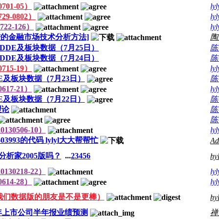
01-05）
lyl
9-0802）
lyl
22-126）
lyl
的金融市场技术分析方法]
陶
DDE及板块数据（7月25日）
陈
DDE及板块数据（7月24日）
陈
15-19）
lyl
E及板块数据（7月23日）
陈
17-21）
lyl
E及板块数据（7月22日）
陈
理论
陈
陈
30506-10）
lyl
3993的代码 lylyl大大帮帮忙
Ad
析家2005版吗？
...
2
3
4
5
6
hyl
30218-22）
lyl
14-28）
lyl
来我们数据版的朋友是不是更棒）
hyl
3年上市公司半年报业绩预测
禅