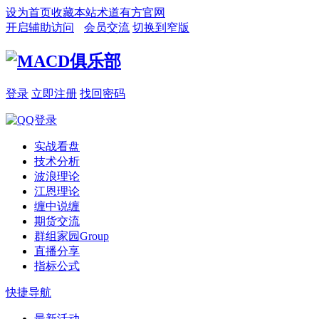
设为首页
收藏本站
术道有方官网
开启辅助访问
会员交流
切换到窄版
登录
立即注册
找回密码
实战看盘
技术分析
波浪理论
江恩理论
缠中说缠
期货交流
群组家园
Group
直播分享
指标公式
快捷导航
最新活动