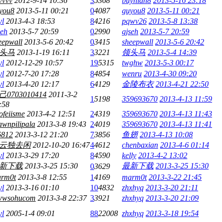
vvvv
2012-9-14 10:36
3
5368
buynian8
2013-5-16 23:18
you8
2013-5-11 00:21
0
4087
guyou8
2013-5-11 00:21
yl
2013-4-3 18:53
8
4216
pqwv26
2013-5-8 13:38
seh
2013-5-7 20:59
0
2990
gjseh
2013-5-7 20:59
eepwall
2013-5-6 20:42
0
3415
sheepwall
2013-5-6 20:42
头马
2013-1-19 16:11
3
3221
领头马
2013-5-4 14:39
yl
2012-12-29 10:57
19
5315
twghw
2013-5-3 00:17
yl
2012-7-20 17:28
8
4854
wenru
2013-4-30 09:20
yl
2013-4-20 12:17
6
4129
金陵布衣
2013-4-21 22:50
己0703010414
2011-3-2
1
5198
359693670
2013-4-13 11:59
:58
ofeiisme
2013-4-2 12:51
2
4319
359693670
2013-4-13 11:43
awnpilipala
2013-3-8 19:43
2
4019
359693670
2013-4-13 11:41
6812
2013-3-12 21:20
7
3856
鱼翅
2013-4-13 10:08
云独去闲
2012-10-20 16:47
4
4612
chenbaxian
2013-4-6 01:14
yl
2013-3-29 17:20
8
4590
kelly
2013-4-2 13:02
新下载
2013-3-25 15:30
最新下载
2013-3-25 15:30
0
3629
rm0t
2013-3-8 12:55
1
4169
marm0t
2013-3-22 21:45
yl
2013-3-16 01:10
10
4832
zhxhyq
2013-3-20 21:11
wsohucom
2013-3-8 22:37
3
3921
zhxhyq
2013-3-20 21:09
yl
2005-1-4 09:01
88
22008
zhxhyq
2013-3-18 19:54