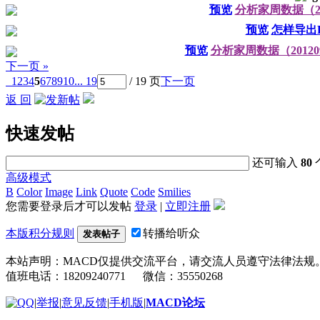
预览
分析家周数据（201
预览
怎样导出
预览
分析家周数据（2012091
下一页 »
1
2
3
4
5
6
7
8
9
10
... 19
/ 19 页
下一页
返 回
快速发帖
还可输入
80
高级模式
B
Color
Image
Link
Quote
Code
Smilies
您需要登录后才可以发帖
登录
|
立即注册
本版积分规则
转播给听众
发表帖子
本站声明：MACD仅提供交流平台，请交流人员遵守法律法规
值班电话：18209240771 微信：35550268
|
举报
|
意见反馈
|
手机版
|
MACD论坛