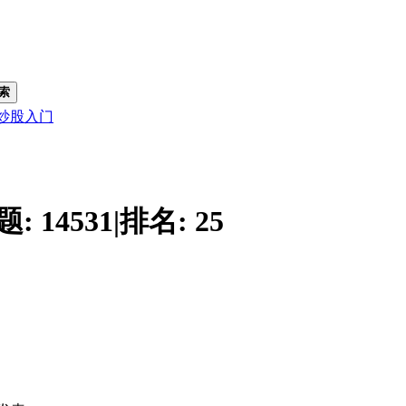
索
炒股入门
题:
14531
|
排名:
25