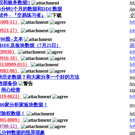
权和账务数据!!
lg
D 5分钟2个月的数据和DDE数据
ji
件 - 『交易练习者』
交
08-11）
lyl
23-27）
lyl
0股--文本
wq
DDE及板块数据（7月25日）
陈
0930）
lyl
16-18）
lyl
0909-013）
lyl
02-06）
lyl
分钟历史数据？和大家分享一个好的方法
wu
数据备份
he
用心经营
xia
9-0823）
lyl
00家分析家板块数据！
ro
分析家除权数据！
lg
5-0809）
lyl
08-12）
lyl
五分钟数据的怪异现象
su