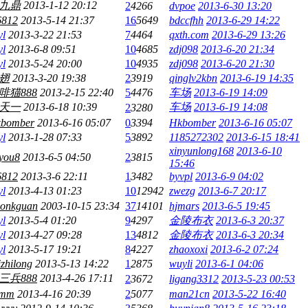
九鼎
2013-1-12 20:12
2
4266
dvpoe
2013-6-30 13:20
6812
2013-5-14 21:37
16
5649
bdccfhh
2013-6-29 14:22
yl
2013-3-22 21:53
7
4464
qxth.com
2013-6-29 13:26
yl
2013-6-8 09:51
10
4685
zdj098
2013-6-20 21:34
yl
2013-5-24 20:00
10
4935
zdj098
2013-6-20 21:30
翅
2013-3-20 19:38
2
3919
qinglv2kbn
2013-6-19 14:35
啡猫888
2013-2-15 22:40
5
4476
车场
2013-6-19 14:09
天一
2013-6-18 10:39
车场
2013-6-19 14:08
2
3280
bomber
2013-6-16 05:07
0
3394
Hkbomber
2013-6-16 05:07
yl
2013-1-28 07:33
5
3892
1185272302
2013-6-15 18:41
xinyunlong168
2013-6-10
you8
2013-6-5 04:50
2
3815
15:46
6812
2013-3-6 22:11
1
3482
byvpl
2013-6-9 04:02
yl
2013-4-13 01:23
10
12942
zwezg
2013-6-7 20:17
sonkguan
2003-10-15 23:34
37
14101
hjmars
2013-6-5 19:45
yl
2013-5-4 01:20
9
4297
金陵布衣
2013-6-3 20:37
yl
2013-4-27 09:28
13
4812
金陵布衣
2013-6-3 20:34
yl
2013-5-17 19:21
8
4227
zhaoxoxi
2013-6-2 07:24
izhilong
2013-5-13 14:22
1
2875
wuyli
2013-6-1 04:06
三兵888
2013-4-26 17:11
2
3672
ligang3312
2013-5-23 00:53
kmm
2013-4-16 20:39
2
5077
man21cn
2013-5-22 16:40