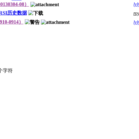
30304-08）
lyl
RSI历史数据
ro
0-0914）
lyl
个字符
。