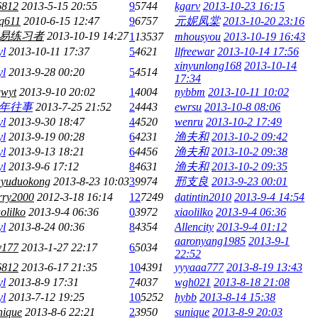
6812
2013-5-15 20:55
9
5744
kgarv
2013-10-23 16:15
aq611
2010-6-15 12:47
9
6757
元妮凤棠
2013-10-20 23:16
易练习者
2013-10-19 14:27
1
13537
mhousyou
2013-10-19 16:43
yl
2013-10-11 17:37
5
4621
llfreewar
2013-10-14 17:56
xinyunlong168
2013-10-14
yl
2013-9-28 00:20
5
4514
17:34
wyt
2013-9-10 20:02
1
4004
nybbm
2013-10-11 10:02
年往事
2013-7-25 21:52
2
4443
ewrsu
2013-10-8 08:06
yl
2013-9-30 18:47
4
4520
wenru
2013-10-2 17:49
yl
2013-9-19 00:28
6
4231
渔夫和
2013-10-2 09:42
yl
2013-9-13 18:21
6
4456
渔夫和
2013-10-2 09:38
yl
2013-9-6 17:12
8
4631
渔夫和
2013-10-2 09:35
yuduokong
2013-8-23 10:03
3
9974
邢支良
2013-9-23 00:01
rry2000
2012-3-18 16:14
12
7249
datintin2010
2013-9-4 14:54
olilko
2013-9-4 06:36
0
3972
xiaolilko
2013-9-4 06:36
yl
2013-8-24 00:36
8
4354
Allencity
2013-9-4 01:12
aaronyang1985
2013-9-1
y177
2013-1-27 22:17
6
5034
22:52
6812
2013-6-17 21:35
10
4391
yyyaaa777
2013-8-19 13:43
yl
2013-8-9 17:31
7
4037
wgh021
2013-8-18 21:08
yl
2013-7-12 19:25
10
5252
hybb
2013-8-14 15:38
nique
2013-8-6 22:21
2
3950
sunique
2013-8-9 20:03