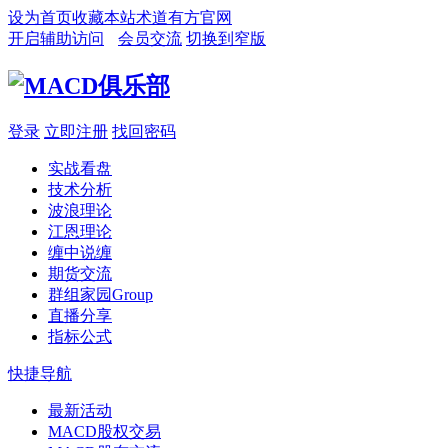
设为首页
收藏本站
术道有方官网
开启辅助访问
会员交流
切换到窄版
登录
立即注册
找回密码
实战看盘
技术分析
波浪理论
江恩理论
缠中说缠
期货交流
群组家园
Group
直播分享
指标公式
快捷导航
最新活动
MACD股权交易