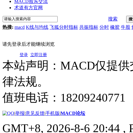
MACD股东交流
术道有方官网
搜索
搜
热搜:
macd
K线与均线
飞狐分时指标
共振指标
分时
橡胶
牛股
请先登录后才能继续浏览
登录
立即注册
本站声明：MACD仅提
律法规。
值班电话：18209240771
|
举报
|
意见反馈
|
手机版
|
MACD论坛
GMT+8, 2026-8-6 20:44
, 