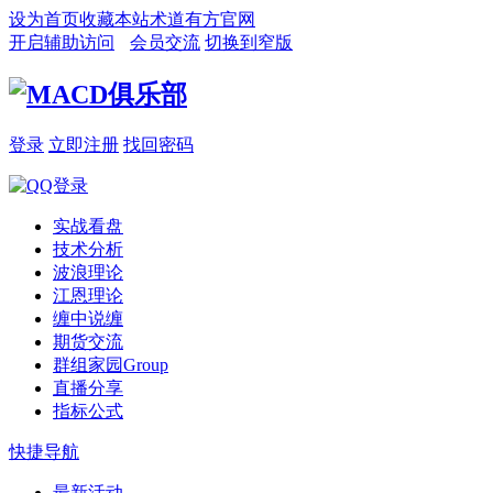
设为首页
收藏本站
术道有方官网
开启辅助访问
会员交流
切换到窄版
登录
立即注册
找回密码
实战看盘
技术分析
波浪理论
江恩理论
缠中说缠
期货交流
群组家园
Group
直播分享
指标公式
快捷导航
最新活动