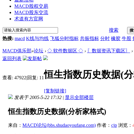
MACD股权交易
MACD股东交流
术道有方官网
搜索
搜
热搜:
macd
K线与均线
飞狐分时指标
共振指标
分时
橡胶
牛股
MACD俱乐部
»
论坛
›
◇ 软件数据区 ◇
›
〖数据资讯下载区〗
›
返回列表
恒生指数历史数据(分
查看:
47922
|
回复:
11
[复制链接]
发表于 2005-5-22 17:32
|
显示全部楼层
恒生指数历史数据(分析家格式)
来自：
MACD论坛(bbs.shudaoyoufang.com)
作者：
cjp
浏览：