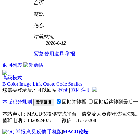
金币:
奖励:
热心:
注册时间:
2026-6-12
回复
使用道具
举报
返回列表
高级模式
B
Color
Image
Link
Quote
Code
Smilies
您需要登录后才可以回帖
登录
|
立即注册
本版积分规则
回帖并转播
回帖后跳转到最后一
发表回复
本站声明：MACD仅提供交流平台，请交流人员遵守法律法规
值班电话：18209240771 微信：35550268
|
举报
|
意见反馈
|
手机版
|
MACD论坛