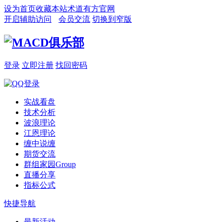
设为首页
收藏本站
术道有方官网
开启辅助访问
会员交流
切换到窄版
登录
立即注册
找回密码
实战看盘
技术分析
波浪理论
江恩理论
缠中说缠
期货交流
群组家园
Group
直播分享
指标公式
快捷导航
最新活动