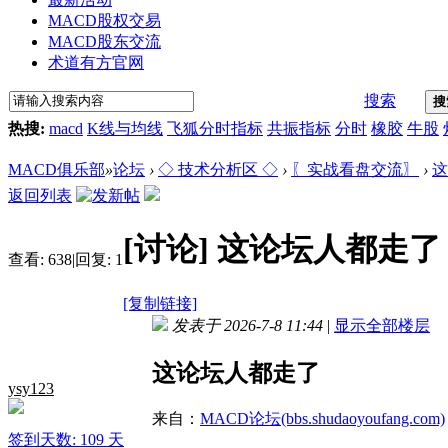
MACD股权交易
MACD股东交流
术道有方官网
搜索
搜
热搜:
macd
K线与均线
飞狐分时指标
共振指标
分时
橡胶
牛股
MACD俱乐部
»
论坛
›
◇ 技术分析区 ◇
›
〖实战看盘交流〗
›
这
返回列表
[讨论]
这论坛人都走了
查看:
638
|
回复:
1
[复制链接]
发表于 2026-7-8 11:44
|
显示全部楼层
这论坛人都走了
ysy123
来自：
MACD论坛(bbs.shudaoyoufang.com)
签到天数: 109 天