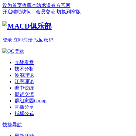
设为首页
收藏本站
术道有方官网
开启辅助访问
会员交流
切换到窄版
登录
立即注册
找回密码
实战看盘
技术分析
波浪理论
江恩理论
缠中说缠
期货交流
群组家园
Group
直播分享
指标公式
快捷导航
最新活动