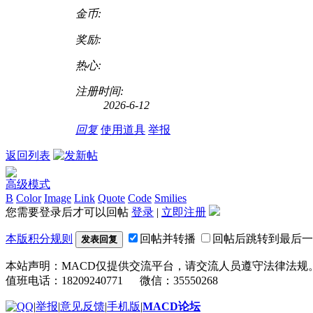
金币:
奖励:
热心:
注册时间:
2026-6-12
回复
使用道具
举报
返回列表
高级模式
B
Color
Image
Link
Quote
Code
Smilies
您需要登录后才可以回帖
登录
|
立即注册
本版积分规则
回帖并转播
回帖后跳转到最后一
发表回复
本站声明：MACD仅提供交流平台，请交流人员遵守法律法规
值班电话：18209240771 微信：35550268
|
举报
|
意见反馈
|
手机版
|
MACD论坛