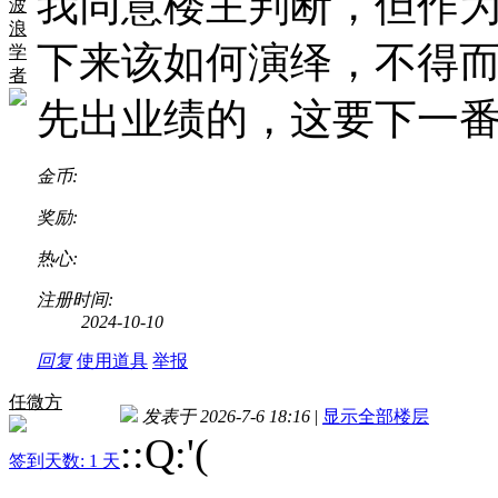
我同意楼主判断，但作
波
浪
下来该如何演绎，不得
学
者
先出业绩的，这要下一
金币:
奖励:
热心:
注册时间:
2024-10-10
回复
使用道具
举报
任微方
发表于 2026-7-6 18:16
|
显示全部楼层
::Q:'(
签到天数: 1 天