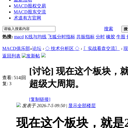
MACD股权交易
MACD股东交流
术道有方官网
搜索
搜
热搜:
macd
K线与均线
飞狐分时指标
共振指标
分时
橡胶
牛股
MACD俱乐部
»
论坛
›
◇ 技术分析区 ◇
›
〖实战看盘交流〗
›
现
返回列表
[讨论]
现在这个板块，就
查看:
514
|
回
超级大周期。
复:
3
[复制链接]
发表于 2026-7-5 09:50
|
显示全部楼层
现在这个板块，就是2