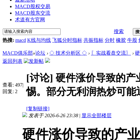
MACD股权交易
MACD股东交流
术道有方官网
搜索
搜
热搜:
macd
K线与均线
飞狐分时指标
共振指标
分时
橡胶
牛股
MACD俱乐部
»
论坛
›
◇ 技术分析区 ◇
›
〖实战看盘交流〗
›
硬
返回列表
[讨论]
硬件涨价导致的产
查看:
497
|
惕。部分无利润热炒可能
回复:
2
[复制链接]
发表于 2026-6-26 23:38
|
显示全部楼层
硬件涨价导致的产