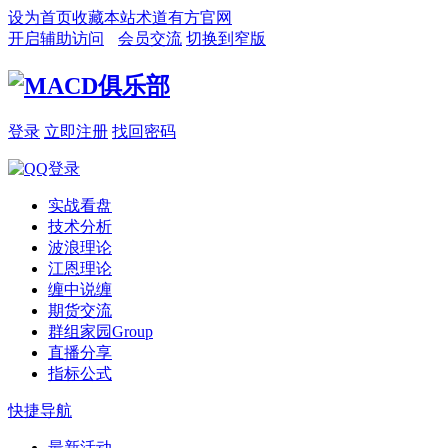
设为首页
收藏本站
术道有方官网
开启辅助访问
会员交流
切换到窄版
登录
立即注册
找回密码
实战看盘
技术分析
波浪理论
江恩理论
缠中说缠
期货交流
群组家园
Group
直播分享
指标公式
快捷导航
最新活动