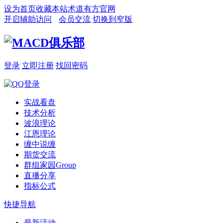
设为首页
收藏本站
术道有方官网
开启辅助访问
会员交流
切换到窄版
登录
立即注册
找回密码
实战看盘
技术分析
波浪理论
江恩理论
缠中说缠
期货交流
群组家园
Group
直播分享
指标公式
快捷导航
最新活动