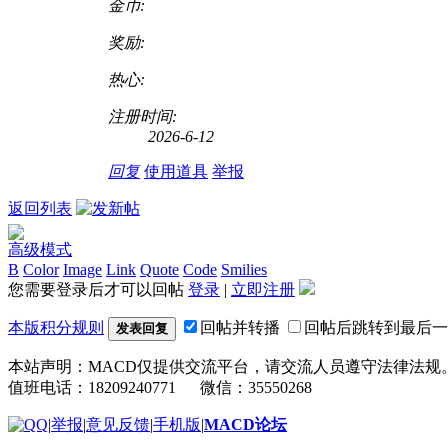
金币:
奖励:
热心:
注册时间:
2026-6-12
回复
使用道具
举报
返回列表
高级模式
B
Color
Image
Link
Quote
Code
Smilies
您需要登录后才可以回帖
登录
|
立即注册
本版积分规则
回帖并转播
回帖后跳转到最后一
发表回复
本站声明：MACD仅提供交流平台，请交流人员遵守法律法规
值班电话：18209240771 微信：35550268
|
举报
|
意见反馈
|
手机版
|
MACD论坛