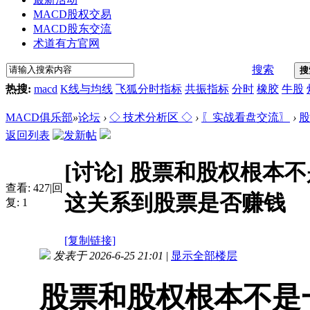
MACD股权交易
MACD股东交流
术道有方官网
搜索
搜
热搜:
macd
K线与均线
飞狐分时指标
共振指标
分时
橡胶
牛股
MACD俱乐部
»
论坛
›
◇ 技术分析区 ◇
›
〖实战看盘交流〗
›
股
返回列表
[讨论]
股票和股权根本不
查看:
427
|
回
这关系到股票是否赚钱
复:
1
[复制链接]
发表于 2026-6-25 21:01
|
显示全部楼层
股票和股权根本不是