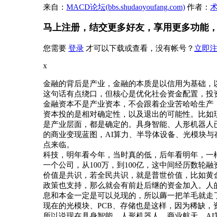
来自：
MACD论坛(bbs.shudaoyoufang.com)
作者：
马上注册，结交更多好友，享用更多功能
您需要
登录
才可以下载或查看，没有帐号？
立即
x
金融的背后是产业，金融的本质是以信用为基础，
这句话有点绕口，但核心是优化社会资金配置，投
金融资本不是产业资本，不会跟着企业苦哈哈生产
资本投的是相对确定性，以及退出的可能性。比如
是产业层面，都是确定的。具身智能、人形机器人
的商业变现蓝图，AI算力、半导体设备、光模块与
点来临。
科技，明年看今年，当时真的低，后年看明年，一
一个公司，从100万，到100亿，这中间经历数
价值是共识，若全民共识，就是普世价值，比如黄
政策也支持，那么就会有前赴后继的资金加入。人
息和本金一定是可以兑现的，所以薅一把羊毛就走
现在的光模块、PCB、存储也是这样，因为稀缺
所以说现在具身智能、人形机器人、商业航天、A