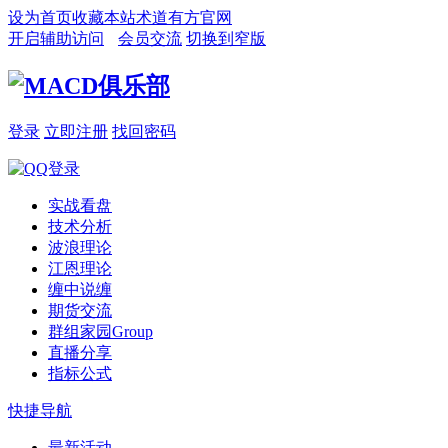
设为首页
收藏本站
术道有方官网
开启辅助访问
会员交流
切换到窄版
登录
立即注册
找回密码
实战看盘
技术分析
波浪理论
江恩理论
缠中说缠
期货交流
群组家园
Group
直播分享
指标公式
快捷导航
最新活动