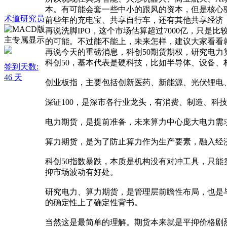
本。有可能会套一些中小的跟风的资本，但是核心
术道研究员
前些年的充电宝、共享自行车，还有其他共享经济
再说洗脚IPO，这个市场估算超过7000亿，只
的可能。不过能不能上，未来怎样，建议大家看看
再说今天的重磅消息，科创50期货期权，研究电
科创50，基本代表是硬科技，比如半导体、设备、
签到天数:
46 天
创业板指，主要包括创新医药、新能源、光伏锂电
深证100，是深市各行业龙头，有消费、制造、科
电力期货，是提前准备，未来算力中心庞大电力需
算力期货，是为了防止算力作为生产要素，融入经
科创50指数暴跌，本质是机构没有对冲工具，只
抑市场波动有好处。
研究电力、算力期货，是管理层前瞻性布局，也是
的确定性上了确定性背书。
当然这是最简单的理解。期货本来就是平抑价格剧