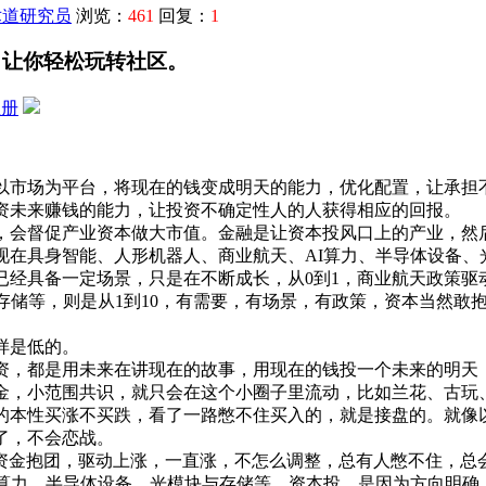
术道研究员
浏览：
461
回复：
1
，让你轻松玩转社区。
注册
以市场为平台，将现在的钱变成明天的能力，优化配置，让承担
资未来赚钱的能力，让投资不确定性人的人获得相应的回报。
，会督促产业资本做大市值。金融是让资本投风口上的产业，然
现在具身智能、人形机器人、商业航天、AI算力、半导体设备、
已经具备一定场景，只是在不断成长，从0到1，商业航天政策驱
存储等，则是从1到10，有需要，有场景，有政策，资本当然敢
样是低的。
轮融资，都是用未来在讲现在的故事，用现在的钱投一个未来的明天
金，小范围共识，就只会在这个小圈子里流动，比如兰花、古玩
的本性买涨不买跌，看了一路憋不住买入的，就是接盘的。就像以
了，不会恋战。
，资金抱团，驱动上涨，一直涨，不怎么调整，总有人憋不住，总
I算力、半导体设备、光模块与存储等，资本投，是因为方向明确