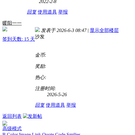
2022-2-8
回复
使用道具
举报
暖阳一一
发表于 2026-6-3 08:47
|
显示全部楼层
沙发
签到天数: 15 天
金币:
奖励:
热心:
注册时间:
2026-5-26
回复
使用道具
举报
返回列表
高级模式
B
Color
Image
Link
Quote
Code
Smilies