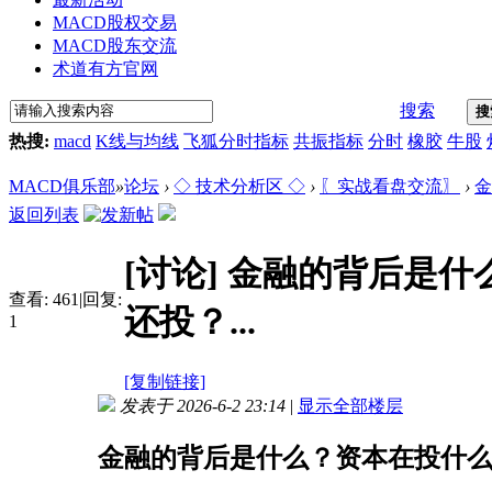
MACD股权交易
MACD股东交流
术道有方官网
搜索
搜
热搜:
macd
K线与均线
飞狐分时指标
共振指标
分时
橡胶
牛股
MACD俱乐部
»
论坛
›
◇ 技术分析区 ◇
›
〖实战看盘交流〗
›
金
返回列表
[讨论]
金融的背后是什
查看:
461
|
回复:
还投？...
1
[复制链接]
发表于 2026-6-2 23:14
|
显示全部楼层
金融的背后是什么？资本在投什么