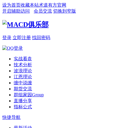
设为首页
收藏本站
术道有方官网
开启辅助访问
会员交流
切换到窄版
登录
立即注册
找回密码
实战看盘
技术分析
波浪理论
江恩理论
缠中说缠
期货交流
群组家园
Group
直播分享
指标公式
快捷导航
最新活动