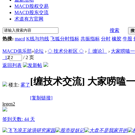
MACD股权交易
MACD股东交流
术道有方官网
搜索
搜
热搜:
macd
K线与均线
飞狐分时指标
共振指标
分时
橡胶
牛股
MACD俱乐部
»
论坛
›
◇ 技术分析区 ◇
›
〖缠论〗
›
大家唠嗑一
1
2
/ 2 页
返回列表
[缠技术交流]
大家唠嗑
楼主:
雾了
[复制链接]
legen2
签到天数: 44 天