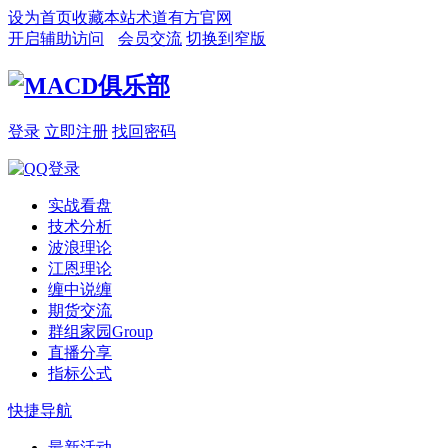
设为首页
收藏本站
术道有方官网
开启辅助访问
会员交流
切换到窄版
登录
立即注册
找回密码
实战看盘
技术分析
波浪理论
江恩理论
缠中说缠
期货交流
群组家园
Group
直播分享
指标公式
快捷导航
最新活动