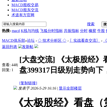
MACD股权交易
MACD股东交流
术道有方官网
搜索
搜
热搜:
macd
K线与均线
飞狐分时指标
共振指标
分时
橡胶
牛股
MACD俱乐部
»
论坛
›
◇ 技术分析区 ◇
›
〖实战看盘交流〗
›
《
返回列表
[大盘交流]
《太极股经》看
查看:
448
|
盘399317日级别走势向下，
回复:
1
[复制链接]
发表于 2026-5-29 16:16
|
显示全部楼层
《太极股经》看盘（第