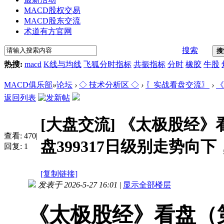
MACD股权交易
MACD股东交流
术道有方官网
搜索
搜
热搜:
macd
K线与均线
飞狐分时指标
共振指标
分时
橡胶
牛股
MACD俱乐部
»
论坛
›
◇ 技术分析区 ◇
›
〖实战看盘交流〗
›
《
返回列表
[大盘交流]
《太极股经》看
查看:
470
|
盘399317日级别走势向下，
回复:
1
[复制链接]
发表于 2026-5-27 16:01
|
显示全部楼层
《太极股经》看盘（第