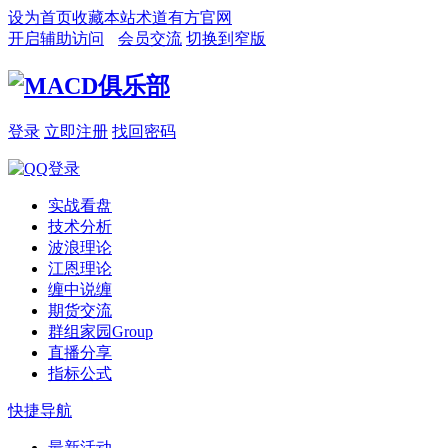
设为首页
收藏本站
术道有方官网
开启辅助访问
会员交流
切换到窄版
登录
立即注册
找回密码
实战看盘
技术分析
波浪理论
江恩理论
缠中说缠
期货交流
群组家园
Group
直播分享
指标公式
快捷导航
最新活动