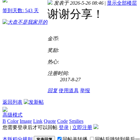
发表于 2026-5-26 08:46
|
显示全部楼层
谢谢分享！
签到天数: 543 天
金币:
奖励:
热心:
注册时间:
2017-8-27
回复
使用道具
举报
返回列表
高级模式
B
Color
Image
Link
Quote
Code
Smilies
您需要登录后才可以回帖
登录
|
立即注册
本版积分规则
回帖并转播
回帖后跳转到最后一
发表回复