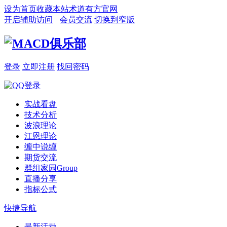
设为首页
收藏本站
术道有方官网
开启辅助访问
会员交流
切换到窄版
登录
立即注册
找回密码
实战看盘
技术分析
波浪理论
江恩理论
缠中说缠
期货交流
群组家园
Group
直播分享
指标公式
快捷导航
最新活动