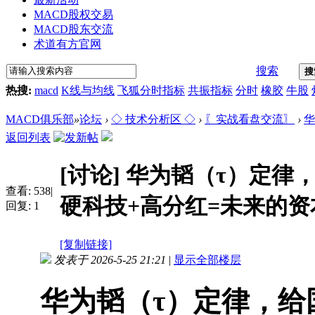
MACD股权交易
MACD股东交流
术道有方官网
搜索
搜
热搜:
macd
K线与均线
飞狐分时指标
共振指标
分时
橡胶
牛股
MACD俱乐部
»
论坛
›
◇ 技术分析区 ◇
›
〖实战看盘交流〗
›
华
返回列表
[讨论]
华为韬（τ）定律
查看:
538
|
硬科技+高分红=未来的资本
回复:
1
[复制链接]
发表于 2026-5-25 21:21
|
显示全部楼层
华为韬（τ）定律，给