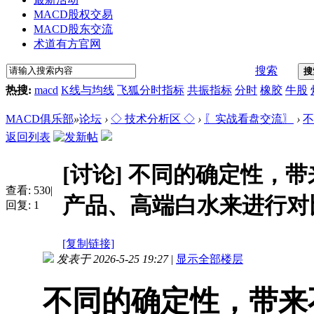
MACD股权交易
MACD股东交流
术道有方官网
搜索
搜
热搜:
macd
K线与均线
飞狐分时指标
共振指标
分时
橡胶
牛股
MACD俱乐部
»
论坛
›
◇ 技术分析区 ◇
›
〖实战看盘交流〗
›
不
返回列表
[讨论]
不同的确定性，带
查看:
530
|
产品、高端白水来进行对
回复:
1
[复制链接]
发表于 2026-5-25 19:27
|
显示全部楼层
不同的确定性，带来