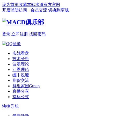
设为首页
收藏本站
术道有方官网
开启辅助访问
会员交流
切换到窄版
登录
立即注册
找回密码
实战看盘
技术分析
波浪理论
江恩理论
缠中说缠
期货交流
群组家园
Group
直播分享
指标公式
快捷导航
最新活动