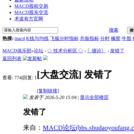
MACD股权交易
MACD股东交流
术道有方官网
搜索
搜
热搜:
macd
K线与均线
飞狐分时指标
共振指标
分时
橡胶
牛股
MACD俱乐部
»
论坛
›
◇ 技术分析区 ◇
›
〖缠论〗
›
发错了
返回列表
[大盘交流]
发错了
查看:
774
|
回复:
1
[复制链接]
发表于 2026-5-20 15:04
|
显示全部楼层
发错了
来自：
MACD论坛(bbs.shudaoyoufang.