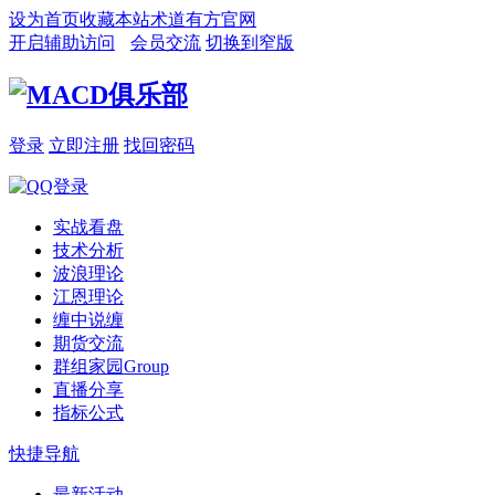
设为首页
收藏本站
术道有方官网
开启辅助访问
会员交流
切换到窄版
登录
立即注册
找回密码
实战看盘
技术分析
波浪理论
江恩理论
缠中说缠
期货交流
群组家园
Group
直播分享
指标公式
快捷导航
最新活动