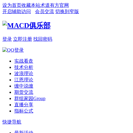
设为首页
收藏本站
术道有方官网
开启辅助访问
会员交流
切换到窄版
登录
立即注册
找回密码
实战看盘
技术分析
波浪理论
江恩理论
缠中说缠
期货交流
群组家园
Group
直播分享
指标公式
快捷导航
最新活动