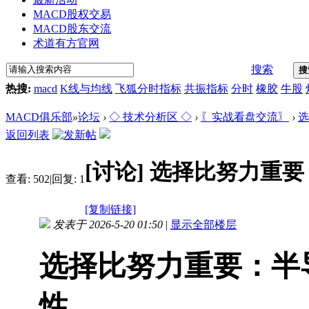
MACD股权交易
MACD股东交流
术道有方官网
搜索
搜
热搜:
macd
K线与均线
飞狐分时指标
共振指标
分时
橡胶
牛股
MACD俱乐部
»
论坛
›
◇ 技术分析区 ◇
›
〖实战看盘交流〗
›
选
返回列表
[讨论]
选择比努力重要
查看:
502
|
回复:
1
[复制链接]
发表于 2026-5-20 01:50
|
显示全部楼层
选择比努力重要：半
性